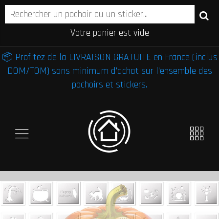
Votre panier est vide
📦 Profitez de la LIVRAISON GRATUITE en France (inclus
DOM/TOM) sans minimum d'achat sur l'ensemble des
pochoirs et stickers.