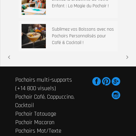
Enfant : La Magie du Pochoir !
Sublimez vos Boissons avec nos
Pochoirs Personnalisés pour
Café & Cocktail !
Pochoirs multi-supports
(+14 800 visuels)
Pochoir Café, Cappuccino,
Cocktail
Pochoir Tatouage
Pochoir Macaron
Pochoirs Mot/Texte