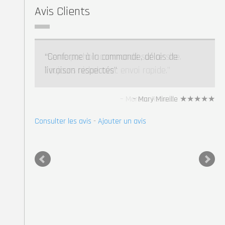
Avis Clients
5eme pochoir commandé sur ce site.
Toujours nickel avec envoi rapide.
Moreau Rebecca ★★★★★
Consulter les avis
-
Ajouter un avis