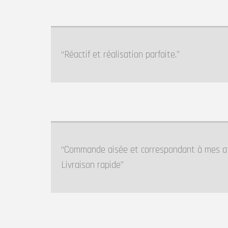
Réactif et réalisation parfaite.
Commande aisée et correspondant à mes atte
Livraison rapide