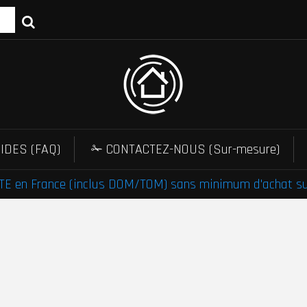
IDES (FAQ)
✁ CONTACTEZ-NOUS (Sur-mesure)
E en France (inclus DOM/TOM) sans minimum d'achat sur 