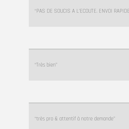
PAS DE SOUCIS A L’ECOUTE. ENVOI RAPID
Très bien
très pro & attentif à notre demande