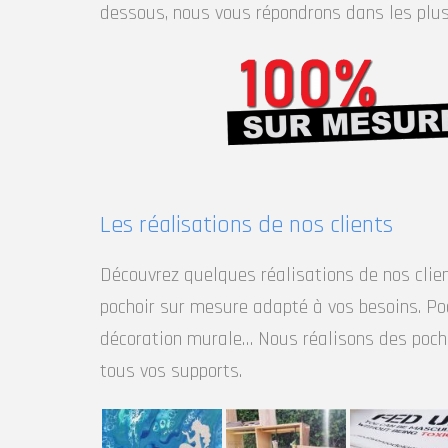
dessous, nous vous répondrons dans les plus 
Les réalisations de nos clients
Découvrez quelques réalisations de nos clie
pochoir sur mesure adapté à vos besoins. Poch
décoration murale… Nous réalisons des pocho
tous vos supports.