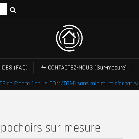
IDES (FAQ)
✁ CONTACTEZ-NOUS (Sur-mesure)
E en France (inclus DOM/TOM) sans minimum d'achat sur 
 pochoirs sur mesure