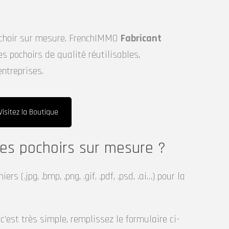
pochoir sur mesure. FrenchIMMO
Fabricant
des pochoirs de qualité réutilisables,
entreprises.
isitez la Boutique
des pochoirs sur mesure ?
 (.jpg, .bmp, .png, .gif, .pdf, .psd, .ai…) pour la
c’est très simple, remplissez le formulaire ci-