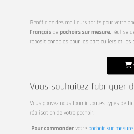
Bénéficiez des meilleurs tarifs pour votre 
Français
de
pochoirs sur mesure
, réalise 
repositionnables pour les particuliers et les 
V
Vous souhaitez fabriquer 
Vous pouvez nous fournir toutes types de fichiers
réalisation de votre pochoir.
Pour commander
votre
pochoir sur mesure