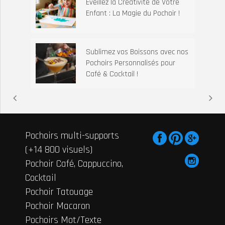
Éveillez la Créativité de Votre
Enfant : La Magie du Pochoir !
Sublimez vos Boissons avec nos
Pochoirs Personnalisés pour
Café & Cocktail !
Pochoirs multi-supports
(+14 800 visuels)
Pochoir Café, Cappuccino,
Cocktail
Pochoir Tatouage
Pochoir Macaron
Pochoirs Mot/Texte