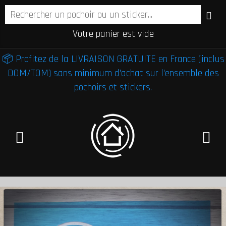
Votre panier est vide
📦 Profitez de la LIVRAISON GRATUITE en France (inclus
DOM/TOM) sans minimum d'achat sur l'ensemble des
pochoirs et stickers.