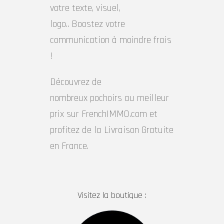
votre texte, visuel,
logo.. Boostez votre
communication à moindre frais
!
Découvrez de
nombreux pochoirs au meilleur
prix sur FrenchIMMO.com et
profitez de la Livraison Gratuite
en France.
Visitez la boutique :