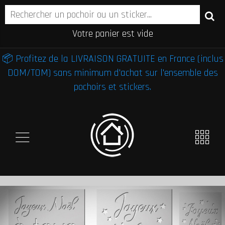
Votre panier est vide
📦 Profitez de la LIVRAISON GRATUITE en France (inclus
DOM/TOM) sans minimum d'achat sur l'ensemble des
pochoirs et stickers.