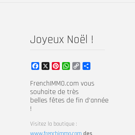
Joyeux Noël !
Facebook
X
Pinterest
WhatsApp
Copy
Partager
Link
FrenchIMMO.com vous
souhaite de très
belles fêtes de fin d’année
!
Visitez la boutique :
www.frenchimmo.com
des