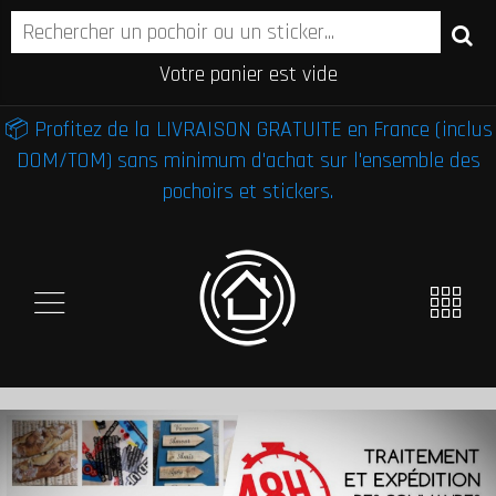
Votre panier est vide
📦 Profitez de la LIVRAISON GRATUITE en France (inclus
DOM/TOM) sans minimum d'achat sur l'ensemble des
pochoirs et stickers.