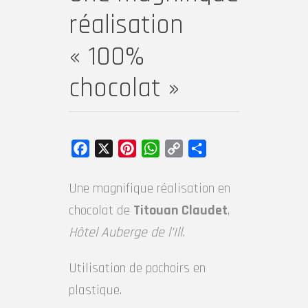
réalisation
« 100%
chocolat »
Facebook
X
Pinterest
WhatsApp
Copy
Partager
Link
Une magnifique réalisation en
chocolat de
Titouan Claudet
,
Hôtel Auberge de l’Ill.
Utilisation de pochoirs en
plastique.