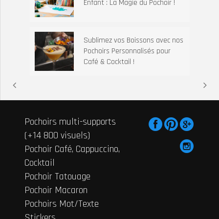
Enfant : La Magie du Pochoir !
Sublimez vos Boissons avec nos
Pochoirs Personnalisés pour
Café & Cocktail !
Pochoirs multi-supports
(+14 800 visuels)
Pochoir Café, Cappuccino,
Cocktail
Pochoir Tatouage
Pochoir Macaron
Pochoirs Mot/Texte
Stickers