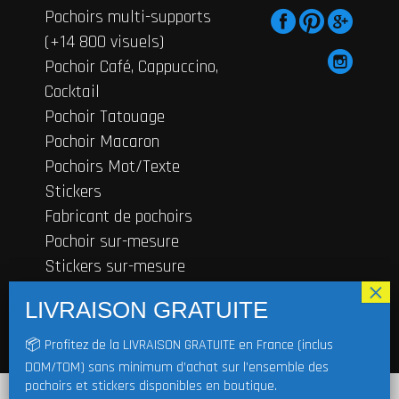
Pochoirs multi-supports
(+14 800 visuels)
Pochoir Café, Cappuccino,
Cocktail
Pochoir Tatouage
Pochoir Macaron
Pochoirs Mot/Texte
Stickers
Fabricant de pochoirs
Pochoir sur-mesure
Stickers sur-mesure
Contactez-nous
© 2019
FRENCHIMMO
Tous droits
📦 Profitez de la LIVRAISON GRATUITE en France (inclus
réservés | TVA non applicable, art. 293 B
DOM/TOM) sans minimum d’achat sur l’ensemble des
du CGI |
Mentions légales
|
CDG
|
Cookie
|
En cliquant sur "J'accepte", vous acceptez de stocker des cookies sur votre
pochoirs et stickers disponibles en boutique.
Réglement
|
Blog