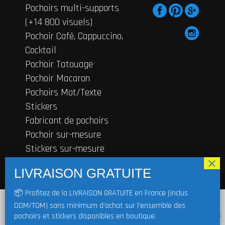
Pochoirs multi-supports
(+14 800 visuels)
Pochoir Café, Cappuccino,
Cocktail
Pochoir Tatouage
Pochoir Macaron
Pochoirs Mot/Texte
Stickers
Fabricant de pochoirs
Pochoir sur-mesure
Stickers sur-mesure
Contactez-nous
© 2019
FRENCHIMMO
Tous droits
📦 Profitez de la LIVRAISON GRATUITE en France (inclus
réservés | TVA non applicable, art. 293 B
En cliquant sur "J'accepte", vous acceptez de stocker des cookies sur votre
DOM/TOM) sans minimum d’achat sur l’ensemble des
appareil afin d'améliorer la navigation sur le site, d'analyser l'utilisation du
du CGI |
Mentions légales
|
CDG
|
Cookie
|
site et de contribuer à nos efforts de marketing. Merci de nous aider à nous
pochoirs et stickers disponibles en boutique.
Réglement
|
Blog
améliorer et à nous développer.