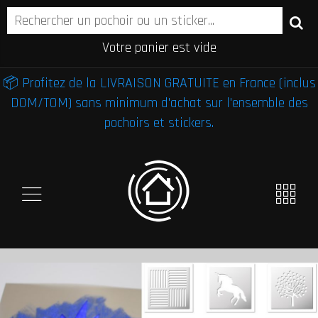
Votre panier est vide
📦 Profitez de la LIVRAISON GRATUITE en France (inclus
DOM/TOM) sans minimum d'achat sur l'ensemble des
pochoirs et stickers.