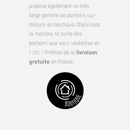
propose également un très
large gamme de pochoirs sur-
mesure en boutique. Choisissez
la matière, la taille des
pochoirs que vous souhaitez en
1 clic ! Profitez de la
livraison
gratuite
en France.