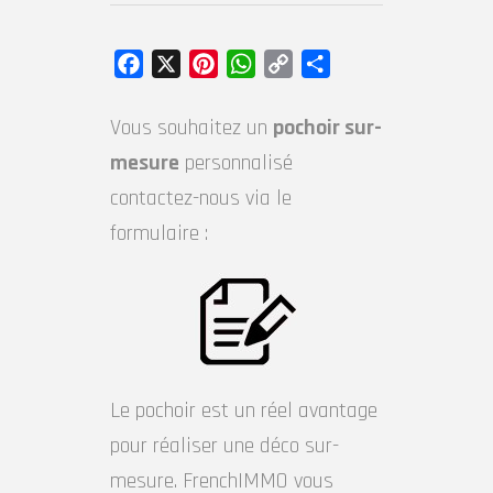
Facebook
X
Pinterest
WhatsApp
Copy
Partager
Link
Vous souhaitez un
pochoir sur-
mesure
personnalisé
contactez-nous via le
formulaire :
Le pochoir est un réel avantage
pour réaliser une déco sur-
mesure. FrenchIMMO vous