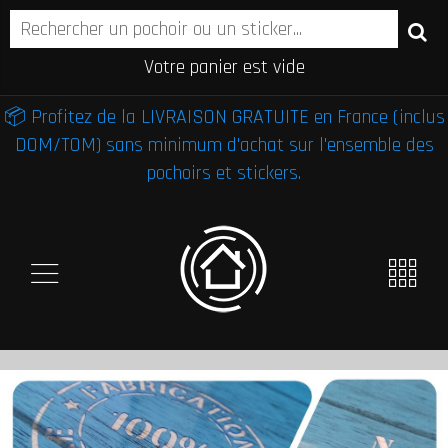
Votre panier est vide
📦 Profitez de la LIVRAISON GRATUITE en France (inclus
DOM/TOM) sans minimum d'achat sur l'ensemble des
pochoirs et stickers.