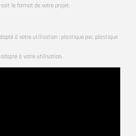
soit le format de votre projet.
apté à votre utilisation : plastique pvc, plastique
 adapté à votre utilisation.