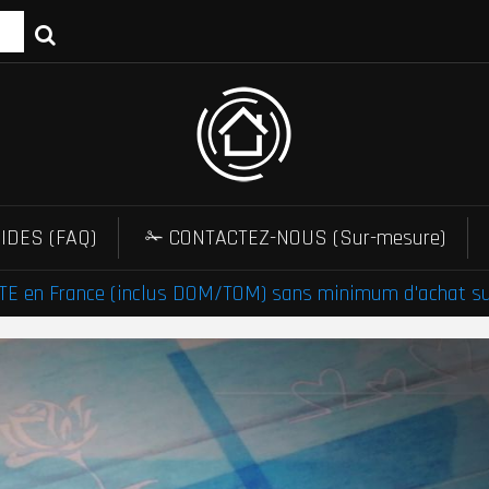
IDES (FAQ)
✁ CONTACTEZ-NOUS (Sur-mesure)
E en France (inclus DOM/TOM) sans minimum d'achat sur 