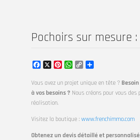
Pochoirs sur mesure : 
Facebook
X
Pinterest
WhatsApp
Copy
Partager
Link
Vous avez un projet unique en tête ?
Besoin
à vos besoins ?
Nous créons pour vous des p
réalisation.
Visitez la boutique :
www.frenchimmo.com
Obtenez un devis détaillé et personnalisé 