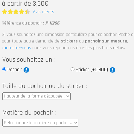
à partir de 3,60€
Avis clients
Note
4.5
Référence du pochoir :
P-11296
sur 5
Si vous souhaitez une dimension particulière pour ce pochoir Pêche o
pour toute autre demande de
stickers
ou
pochoir sur-mesure
,
contactez-nous
nous vous répondrons dans les plus brefs délais.
Vous souhaitez un :
Pochoir
Sticker (+0,80€)
Taille du pochoir ou du sticker :
Matière du pochoir :