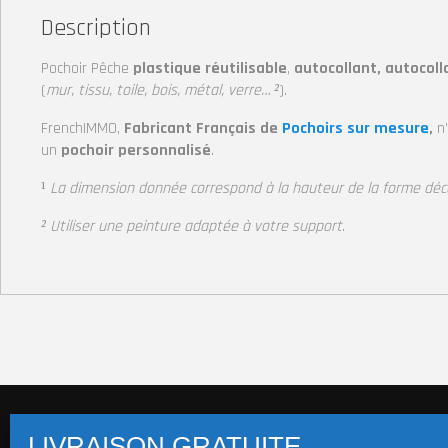
Description
Pochoir Pêche
plastique réutilisable
,
autocollant, autocoll
(
mur, tissu, toile, bois, métal, verre… ²
).
FrenchIMMO,
Fabricant Français de
Pochoirs sur mesure
,
n
un
pochoir personnalisé
.
¹
La dimension donnée correspond à la hauteur
de la forme déc
² Utiliser une peinture adaptée à votre support
.
Pochoirs multi-supports (+14 800 visuels)
Pochoi