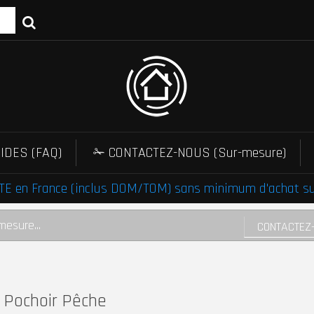
IDES (FAQ)
✁ CONTACTEZ-NOUS (Sur-mesure)
E en France (inclus DOM/TOM) sans minimum d'achat sur 
mesure...
CONTACTEZ
Pochoir Pêche