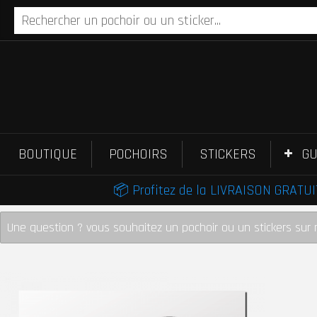
BOUTIQUE
POCHOIRS
STICKERS
GU
📦 Profitez de la LIVRAISON GRATUIT
Une question ? vous souhaitez un pochoir ou un stickers sur 