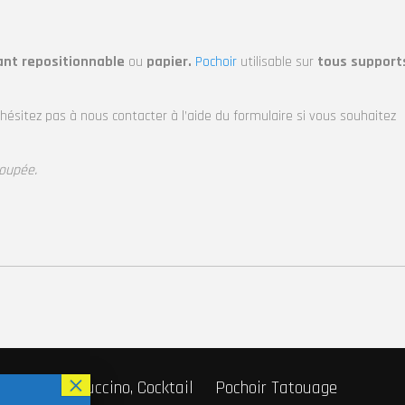
ant repositionnable
ou
papier.
Pochoir
utilisable sur
tous support
’hésitez pas à nous contacter à l’aide du formulaire si vous souhaitez
oupée.
r Café, Cappuccino, Cocktail
Pochoir Tatouage