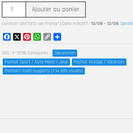
Ajouter au panier
Livraison GRATUITE (en France*) Délai indicatif :
10/08 - 12/08
.
Détail
Facebook
X
Pinterest
WhatsApp
Copy
Partager
Link
UGS :
P-11296
Catégories :
Décoration
Pochoir Sport / Auto-Moto / Jeux
Pochoir Voyage / Vacances
Pochoirs multi-supports (+14 800 visuels)