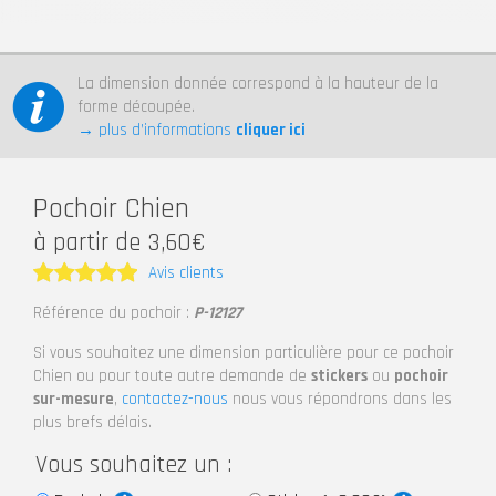
La dimension donnée correspond à la hauteur de la
forme découpée.
→ plus d’informations
cliquer ici
Pochoir Chien
à partir de 3,60€
Avis clients
Note
5
Référence du pochoir :
P-12127
sur 5
Si vous souhaitez une dimension particulière pour ce pochoir
Chien ou pour toute autre demande de
stickers
ou
pochoir
sur-mesure
,
contactez-nous
nous vous répondrons dans les
plus brefs délais.
Vous souhaitez un :