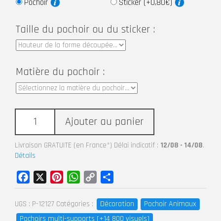
Pochoir
Sticker (+0,80€)
Taille du pochoir ou du sticker :
Matière du pochoir :
Ajouter au panier
Livraison GRATUITE (en France*) Délai indicatif :
12/08 - 14/08
.
Détails
Facebook
X
Pinterest
WhatsApp
Copy
Partager
Link
Décoration
Pochoir Animaux
UGS :
P-12127
Catégories :
Pochoirs multi-supports (+14 800 visuels)