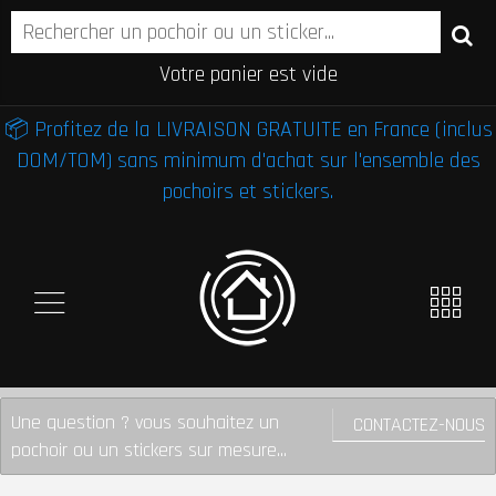
Votre panier est vide
📦 Profitez de la LIVRAISON GRATUITE en France (inclus
DOM/TOM) sans minimum d'achat sur l'ensemble des
pochoirs et stickers.
Une question ? vous souhaitez un
CONTACTEZ-NOUS
pochoir ou un stickers sur mesure...