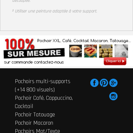
découpée.
² Utiliser une peinture adaptée à votre support
.
Pochoirs multi-supports
(+14 800 visuels)
Pochoir Café, Cappuccino,
Cocktail
Pochoir Tatouage
Pochoir Macaron
Pochoirs Mot/Texte