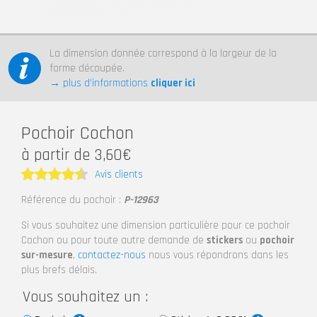
La dimension donnée correspond à la largeur de la
forme découpée.
→ plus d’informations
cliquer ici
Pochoir Cochon
à partir de 3,60€
Avis clients
Note
4.5
Référence du pochoir :
P-12963
sur 5
Si vous souhaitez une dimension particulière pour ce pochoir
Cochon ou pour toute autre demande de
stickers
ou
pochoir
sur-mesure
,
contactez-nous
nous vous répondrons dans les
plus brefs délais.
Vous souhaitez un :