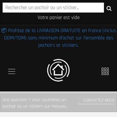
Votre panier est vide
📦 Profitez de la LIVRAISON GRATUITE en France (inclus
DOM/TOM) sans minimum d'achat sur l'ensemble des
pochoirs et stickers.
Une question ? vous souhaitez un
CONTACTEZ-NOUS
pochoir ou un stickers sur mesure...