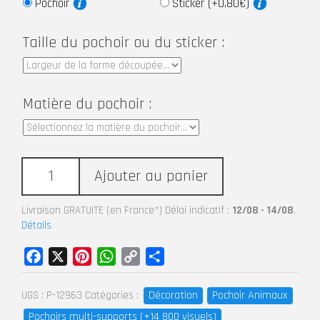
Pochoir
Sticker (+0,80€)
Taille du pochoir ou du sticker :
Matière du pochoir :
Ajouter au panier
Livraison GRATUITE (en France*) Délai indicatif :
12/08 - 14/08
.
Détails
Facebook
X
Pinterest
WhatsApp
Copy
Partager
Link
Décoration
Pochoir Animaux
UGS :
P-12963
Catégories :
Pochoirs multi-supports (+14 800 visuels)