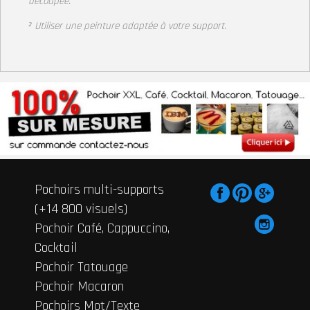
découpée.
² Utiliser une peinture adaptée à votre support
.
Pochoirs multi-supports
(+14 800 visuels)
Pochoir Café, Cappuccino,
Cocktail
Pochoir Tatouage
Pochoir Macaron
Pochoirs Mot/Texte