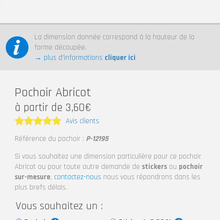
La dimension donnée correspond à la hauteur de la
forme découpée.
→ plus d’informations
cliquer ici
Pochoir Abricot
à partir de 3,60€
Avis clients
Note
5
Référence du pochoir :
P-12195
sur 5
Si vous souhaitez une dimension particulière pour ce pochoir
Abricot ou pour toute autre demande de
stickers
ou
pochoir
sur-mesure
,
contactez-nous
nous vous répondrons dans les
plus brefs délais.
Vous souhaitez un :