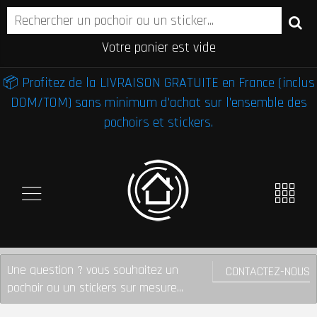
Votre panier est vide
📦 Profitez de la LIVRAISON GRATUITE en France (inclus
DOM/TOM) sans minimum d'achat sur l'ensemble des
pochoirs et stickers.
Une question ? vous souhaitez un
CONTACTEZ-NOUS
pochoir ou un stickers sur mesure...