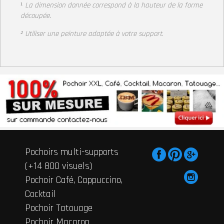
¹
La dimension donnée correspond à la hauteur
de la forme
découpée.
² Utiliser une peinture adaptée à votre support
.
Pochoirs multi-supports
(+14 800 visuels)
Pochoir Café, Cappuccino,
Cocktail
Pochoir Tatouage
Pochoir Macaron