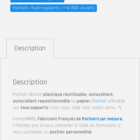
Pochoirs multi-supports (+14 800 visuels)
Description
Description
Pochoir Abricot
plastique réutilisable
,
autocollant,
autocollant repositionnable
ou
papier.
Pochoir
utilisable
sur
tous supports
(
mur, tissu, toile, bois, métal, verre… ²
).
FrenchIMMO,
Fabricant Français de
Pochoirs sur mesure
,
n’hésitez pas à nous contacter à l’aide du formulaire si
vous souhaitez un
pochoir personnalisé
.