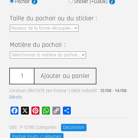
Pochoir
Sticker (+0,80€)
Taille du pochoir ou du sticker :
Matière du pochoir :
Ajouter au panier
Livraison GRATUITE (en France*) Délai indicatif :
12/08 - 14/08
.
Détails
Facebook
X
Pinterest
WhatsApp
Copy
Partager
Link
Décoration
UGS :
P-12195
Catégories :
Pochoir Fruits / Légumes