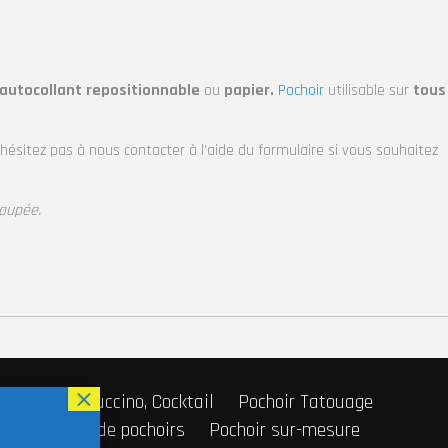
 autocollant repositionnable
ou
papier.
Pochoir
utilisable sur
tous
’hésitez pas à nous contacter à l’aide du formulaire si vous souhaitez
coupée.