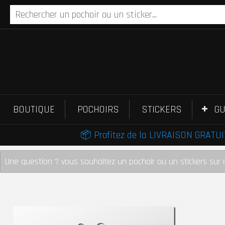
BOUTIQUE
POCHOIRS
STICKERS
GU
📦 Profitez de la LIVRAISON GRATUIT
Une question ? vous souhaitez un pochoir ou un stickers sur 