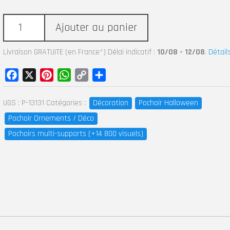
Ajouter au panier
Livraison GRATUITE (en France*) Délai indicatif :
10/08 - 12/08
.
Détail
Facebook
X
Pinterest
WhatsApp
Copy
Partager
Link
UGS :
P-13131
Catégories :
Décoration
Pochoir Halloween
Pochoir Ornements / Déco
Pochoirs multi-supports (+14 800 visuels)