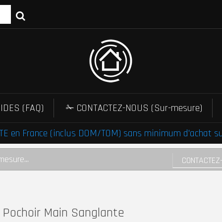
IDES (FAQ)
✁ CONTACTEZ-NOUS (Sur-mesure)
E en France (inclus DOM/TOM) sans minimum d'achat sur 
mesure...
CONTACTEZ
Pochoir Main Sanglante