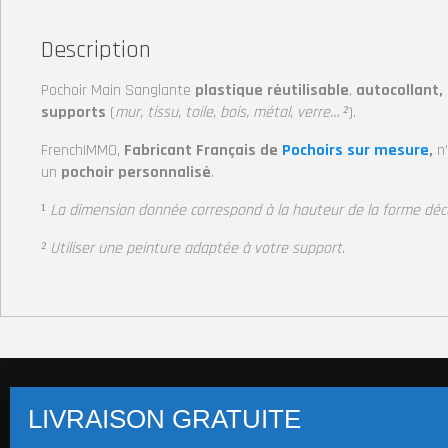
Description
Pochoir Main Sanglante
plastique réutilisable
,
autocollant,
supports
(
mur, tissu, toile, bois, métal, verre… ²
).
FrenchIMMO,
Fabricant Français de
Pochoirs sur mesure
,
n
un
pochoir personnalisé
.
¹
La dimension donnée correspond à la hauteur
de la forme dé
² Utiliser une peinture adaptée à votre support
.