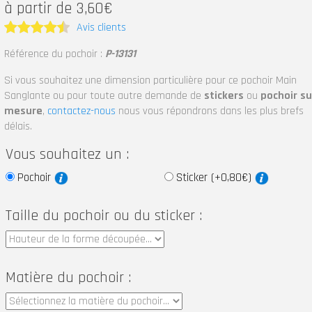
à partir de 3,60€
Avis clients
Note
4.5
Référence du pochoir :
P-13131
sur 5
Si vous souhaitez une dimension particulière pour ce pochoir Main
Sanglante ou pour toute autre demande de
stickers
ou
pochoir su
mesure
,
contactez-nous
nous vous répondrons dans les plus brefs
délais.
Vous souhaitez un :
Pochoir
Sticker (+0,80€)
Taille du pochoir ou du sticker :
Matière du pochoir :