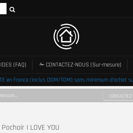
IDES (FAQ)
✁ CONTACTEZ-NOUS (Sur-mesure)
E en France (inclus DOM/TOM) sans minimum d'achat sur 
mesure...
CONTACTEZ
Pochoir I LOVE YOU