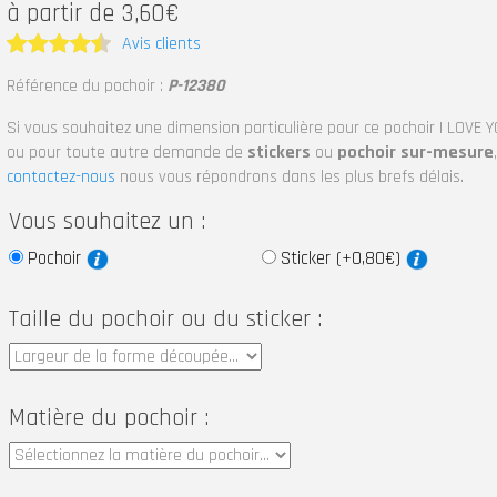
à partir de 3,60€
Avis clients
Note
4.5
Référence du pochoir :
P-12380
sur 5
Si vous souhaitez une dimension particulière pour ce pochoir I LOVE 
ou pour toute autre demande de
stickers
ou
pochoir sur-mesure
,
contactez-nous
nous vous répondrons dans les plus brefs délais.
Vous souhaitez un :
Pochoir
Sticker (+0,80€)
Taille du pochoir ou du sticker :
Matière du pochoir :