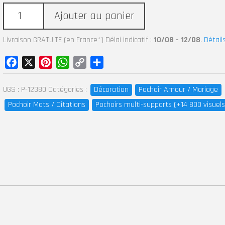
Ajouter au panier
Livraison GRATUITE (en France*) Délai indicatif :
10/08 - 12/08
.
Détail
Facebook
X
Pinterest
WhatsApp
Copy
Partager
Link
UGS :
P-12380
Catégories :
Décoration
Pochoir Amour / Mariage
Pochoir Mots / Citations
Pochoirs multi-supports (+14 800 visuels