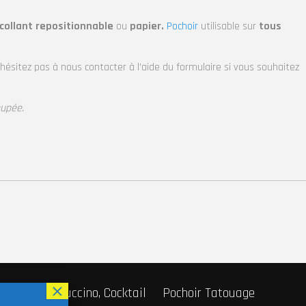
collant repositionnable
ou
papier.
Pochoir
utilisable sur
tous
’hésitez pas à nous contacter à l’aide du formulaire si vous souhaitez
oupée.
r Café, Cappuccino, Cocktail
Pochoir Tatouage