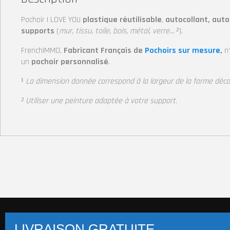
Pochoir I LOVE YOU
plastique réutilisable
,
autocollant, auto
supports
(
mur, tissu, toile, bois, métal, verre… ²
).
FrenchIMMO,
Fabricant Français de
Pochoirs sur mesure
,
n
un
pochoir personnalisé
.
¹
La dimension donnée correspond à la largeur
de la forme déc
² Utiliser une peinture adaptée à votre support
.
Pochoirs multi-supports (+14 800 visuels)
Pochoi