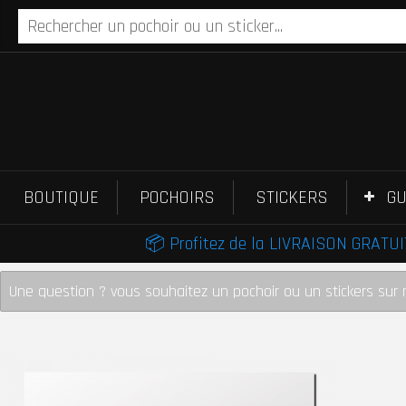
BOUTIQUE
POCHOIRS
STICKERS
GU
📦 Profitez de la LIVRAISON GRATUIT
Une question ? vous souhaitez un pochoir ou un stickers sur 