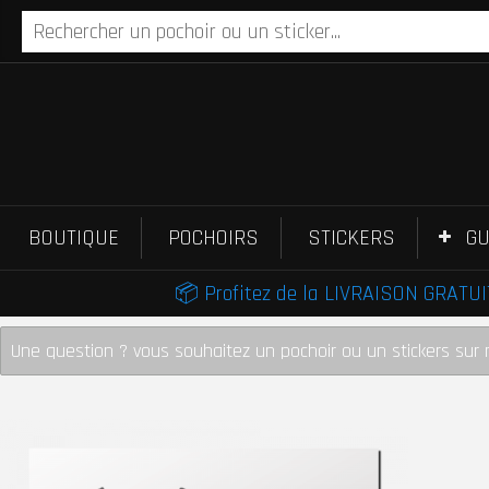
BOUTIQUE
POCHOIRS
STICKERS
GU
📦 Profitez de la LIVRAISON GRATUIT
Une question ? vous souhaitez un pochoir ou un stickers sur 