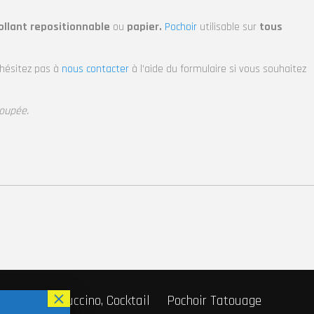
ollant repositionnable
ou
papier.
Pochoir
utilisable sur
tous
’hésitez pas à
nous contacter
à l’aide du formulaire si vous souhaitez
coupée.
r Café, Cappuccino, Cocktail
Pochoir Tatouage