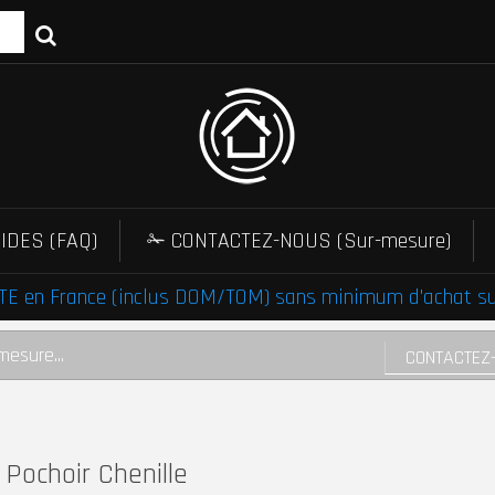
IDES (FAQ)
✁ CONTACTEZ-NOUS (Sur-mesure)
E en France (inclus DOM/TOM) sans minimum d'achat sur 
mesure...
CONTACTEZ
Pochoir Chenille