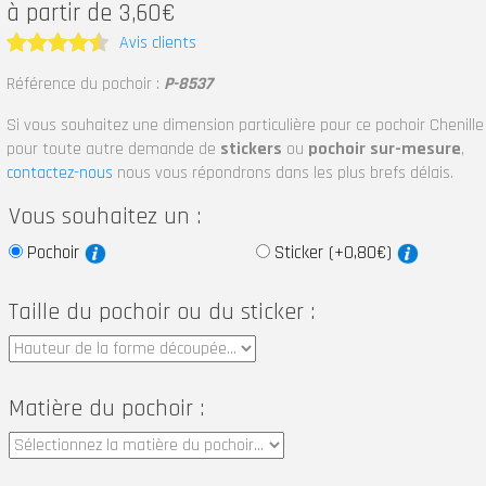
à partir de 3,60€
Avis clients
Note
4.5
Référence du pochoir :
P-8537
sur 5
Si vous souhaitez une dimension particulière pour ce pochoir Chenille
pour toute autre demande de
stickers
ou
pochoir sur-mesure
,
contactez-nous
nous vous répondrons dans les plus brefs délais.
Vous souhaitez un :
Pochoir
Sticker (+0,80€)
Taille du pochoir ou du sticker :
Matière du pochoir :