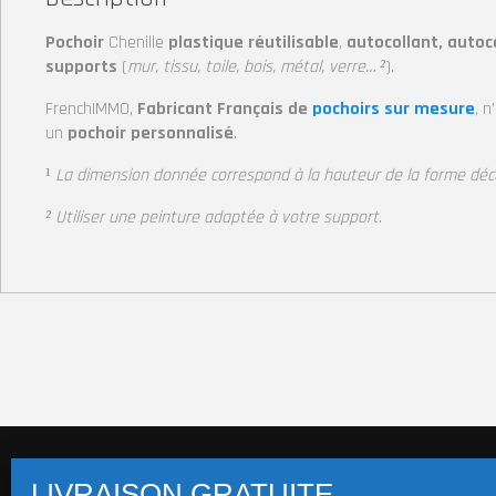
Pochoir
Chenille
plastique réutilisable
,
autocollant, autoc
supports
(
mur, tissu, toile, bois, métal, verre… ²
).
FrenchIMMO,
Fabricant Français de
pochoirs sur mesure
, n
un
pochoir personnalisé
.
¹
La dimension donnée correspond à la hauteur de la forme dé
² Utiliser une peinture adaptée à votre support
.
Pochoirs multi-supports (+14 800 visuels)
Pochoi