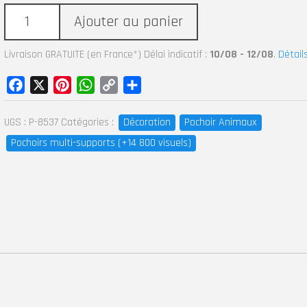
Ajouter au panier
Livraison GRATUITE (en France*) Délai indicatif :
10/08 - 12/08
.
Détail
Facebook
X
Pinterest
WhatsApp
Copy
Partager
Link
UGS :
P-8537
Catégories :
Décoration
Pochoir Animaux
Pochoirs multi-supports (+14 800 visuels)