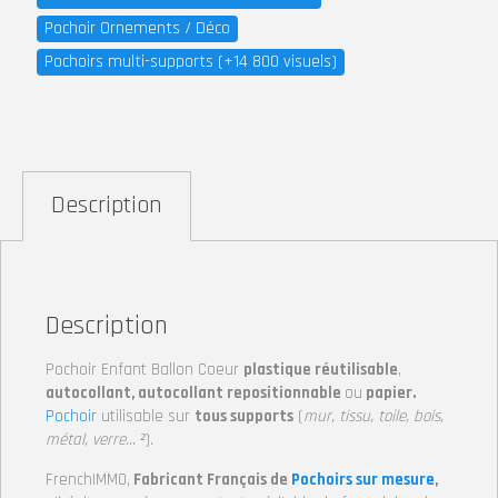
Pochoir Ornements / Déco
Pochoirs multi-supports (+14 800 visuels)
Description
Description
Pochoir Enfant Ballon Coeur
plastique réutilisable
,
autocollant, autocollant repositionnable
ou
papier.
Pochoir
utilisable sur
tous supports
(
mur, tissu, toile, bois,
métal, verre… ²
).
FrenchIMMO,
Fabricant Français de
Pochoirs sur mesure
,