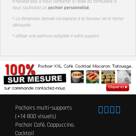
n’hésitez pas à nous contacter à l’aide du formulaire si
vous souhaitez un
pochoir personnalisé
.
¹
La dimension donnée correspond à la hauteur
de la forme
découpée.
² Utiliser une peinture adaptée à votre support
.
Pochoirs multi-supports
(+14 800 visuels)
Pochoir Café, Cappuccino,
Cocktail