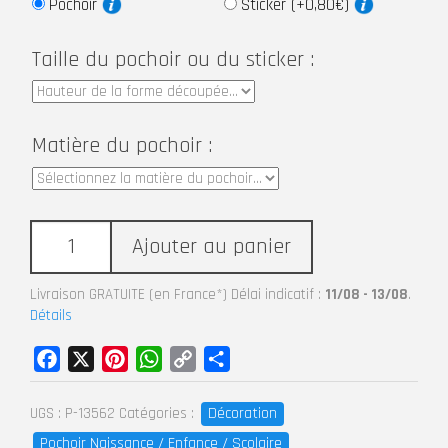
Pochoir
Sticker (+0,80€)
Taille du pochoir ou du sticker :
Matière du pochoir :
Ajouter au panier
Livraison GRATUITE (en France*) Délai indicatif :
11/08 - 13/08
.
Détails
Facebook
X
Pinterest
WhatsApp
Copy
Partager
Link
Décoration
UGS :
P-13562
Catégories :
Pochoir Naissance / Enfance / Scolaire