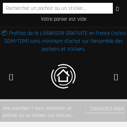
Votre panier est vide
📦 Profitez de la LIVRAISON GRATUITE en France (inclus
DOM/TOM) sans minimum d'achat sur l'ensemble des
pochoirs et stickers.
Une question ? vous souhaitez un
CONTACTEZ-NOUS
pochoir ou un stickers sur mesure...