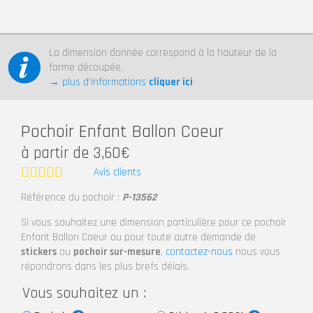
La dimension donnée correspond à la hauteur de la
forme découpée.
→ plus d’informations
cliquer ici
Pochoir Enfant Ballon Coeur
à partir de 3,60€
Avis clients
Note
5
Référence du pochoir :
P-13562
sur 5
Si vous souhaitez une dimension particulière pour ce pochoir
Enfant Ballon Coeur ou pour toute autre demande de
stickers
ou
pochoir sur-mesure
,
contactez-nous
nous vous
répondrons dans les plus brefs délais.
Vous souhaitez un :