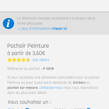
La dimension donnée correspond à la largeur de la
forme découpée.
→ plus d’informations
cliquer ici
Pochoir Peinture
à partir de 3,60€
Avis clients
Note
4.5
Référence du pochoir :
P-11579
sur 5
Si vous souhaitez une dimension particulière pour ce pochoir
Peinture ou pour toute autre demande de
stickers
ou
pochoir sur-mesure
,
contactez-nous
nous vous répondrons
dans les plus brefs délais.
Vous souhaitez un :