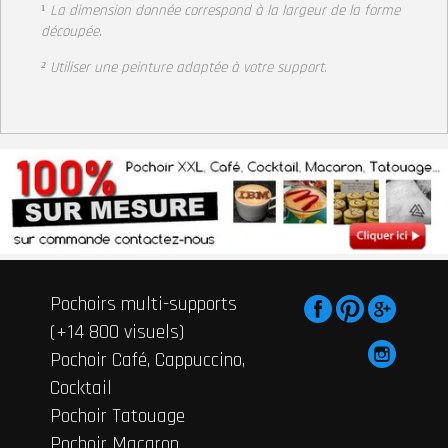
¹
La dimension donnée correspond à la largeur
de la forme
découpée.
² Utiliser une peinture adaptée à votre support
.
Pochoirs multi-supports
(+14 800 visuels)
Pochoir Café, Cappuccino,
Cocktail
Pochoir Tatouage
Pochoir Macaron