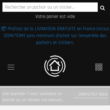
Votre panier est vide
📦 Profitez de la LIVRAISON GRATUITE en France (inclus
DOM/TOM) sans minimum d'achat sur l'ensemble des
pochoirs et stickers.
Une question ? vous souhaitez un
CONTACTEZ-NOUS
pochoir ou un stickers sur mesure...