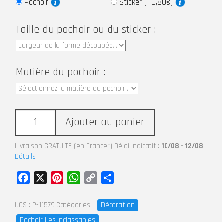
Pochoir
Sticker (+0,80€)
Taille du pochoir ou du sticker :
Matière du pochoir :
Ajouter au panier
Livraison GRATUITE (en France*) Délai indicatif :
10/08 - 12/08
.
Détails
Facebook
X
Pinterest
WhatsApp
Copy
Partager
Link
Décoration
UGS :
P-11579
Catégories :
Pochoir Les Inclassables