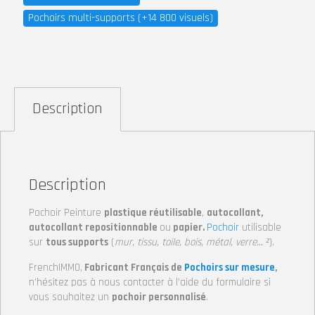
Pochoirs multi-supports (+14 800 visuels)
Description
Description
Pochoir Peinture
plastique réutilisable
,
autocollant,
autocollant repositionnable
ou
papier.
Pochoir
utilisable
sur
tous supports
(
mur, tissu, toile, bois, métal, verre… ²
).
FrenchIMMO,
Fabricant Français de
Pochoirs sur mesure
,
n’hésitez pas à nous contacter à l’aide du formulaire si
vous souhaitez un
pochoir personnalisé
.