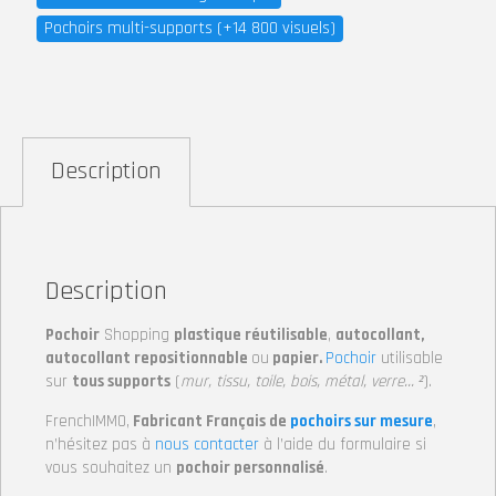
Pochoirs multi-supports (+14 800 visuels)
Description
Description
Pochoir
Shopping
plastique réutilisable
,
autocollant,
autocollant repositionnable
ou
papier.
Pochoir
utilisable
sur
tous supports
(
mur, tissu, toile, bois, métal, verre… ²
).
FrenchIMMO,
Fabricant Français de
pochoirs sur mesure
,
n’hésitez pas à
nous contacter
à l’aide du formulaire si
vous souhaitez un
pochoir personnalisé
.