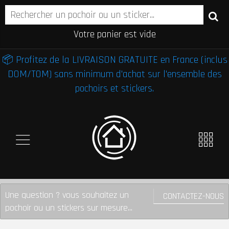
Votre panier est vide
📦 Profitez de la LIVRAISON GRATUITE en France (inclus
DOM/TOM) sans minimum d'achat sur l'ensemble des
pochoirs et stickers.
Une question ? vous souhaitez un
CONTACTEZ-NOUS
pochoir ou un stickers sur mesure...