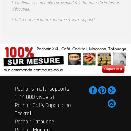
¹
La dimension donnée correspond à la hauteur de la forme
découpée.
² Utiliser une peinture adaptée à votre support
.
Pochoirs multi-supports
(+14 800 visuels)
Pochoir Café, Cappuccino,
Cocktail
Pochoir Tatouage
Pochoir Macaron