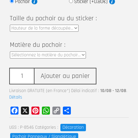
Pochoir
Sticker (+0,80€)
Taille du pochoir ou du sticker :
Matière du pochoir :
Ajouter au panier
Livraison GRATUITE (en France*) Délai indicatif :
10/08 - 12/08
.
Détails
Facebook
X
Pinterest
WhatsApp
Copy
Partager
Link
Décoration
UGS :
P-8546
Catégories :
Pochoir Panneaux / Signalétique