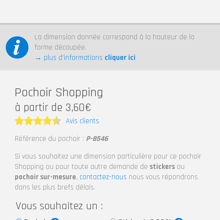
La dimension donnée correspond à la hauteur de la
forme découpée.
→ plus d’informations
cliquer ici
Pochoir Shopping
à partir de 3,60€
Avis clients
Note
4.5
Référence du pochoir :
P-8546
sur 5
Si vous souhaitez une dimension particulière pour ce pochoir
Shopping ou pour toute autre demande de
stickers
ou
pochoir sur-mesure
,
contactez-nous
nous vous répondrons
dans les plus brefs délais.
Vous souhaitez un :