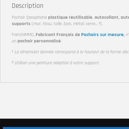
Description
Pochoir Saxophone
plastique réutilisable
,
autocollant, aut
supports
(
mur, tissu, toile, bois, métal, verre… ²
).
FrenchIMMO,
Fabricant Français de
Pochoirs sur mesure
,
n
un
pochoir personnalisé
.
¹
La dimension donnée correspond à la hauteur
de la forme dé
² Utiliser une peinture adaptée à votre support
.