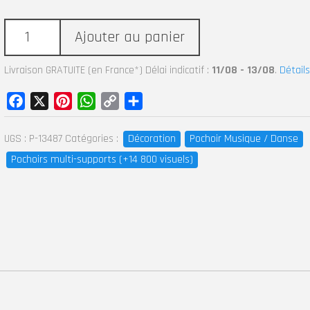
Ajouter au panier
Livraison GRATUITE (en France*) Délai indicatif :
11/08 - 13/08
.
Détails
Facebook
X
Pinterest
WhatsApp
Copy
Partager
Link
UGS :
P-13487
Catégories :
Décoration
Pochoir Musique / Danse
Pochoirs multi-supports (+14 800 visuels)