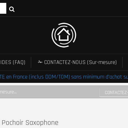
IDES (FAQ)
✁ CONTACTEZ-NOUS (Sur-mesure)
E en France (inclus DOM/TOM) sans minimum d'achat sur 
mesure...
CONTACTEZ
Pochoir Saxophone