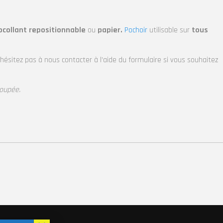
ocollant repositionnable
ou
papier.
Pochoir
utilisable sur
tous
’hésitez pas à nous contacter à l’aide du formulaire si vous souhaitez
coupée.