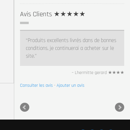
Avis Clients ★★★★★
Je suis plus que satisfaite de ma
commande personnalisée, les délais de
réponse et de livraison ont été
remarquables ! Je vous remercie pour tout
et je recommande vraiment ce site !
Alicia Keundjian ★★★★★
Consulter les avis
-
Ajouter un avis