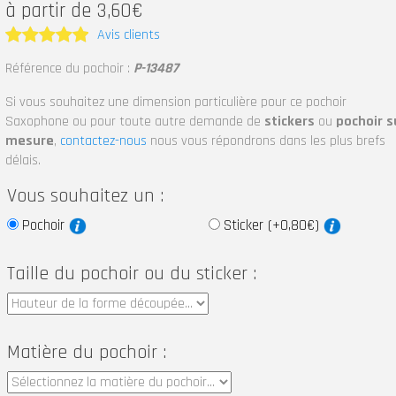
à partir de 3,60€
Avis clients
Note
5
Référence du pochoir :
P-13487
sur 5
Si vous souhaitez une dimension particulière pour ce pochoir
Saxophone ou pour toute autre demande de
stickers
ou
pochoir s
mesure
,
contactez-nous
nous vous répondrons dans les plus brefs
délais.
Vous souhaitez un :
Pochoir
Sticker (+0,80€)
Taille du pochoir ou du sticker :
Matière du pochoir :