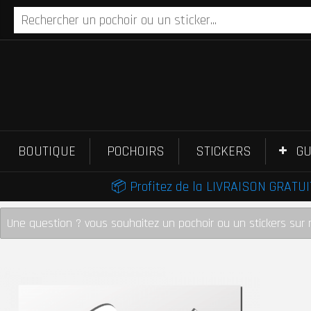
BOUTIQUE
POCHOIRS
STICKERS
GU
📦 Profitez de la LIVRAISON GRATUIT
Une question ? vous souhaitez un pochoir ou un stickers sur 