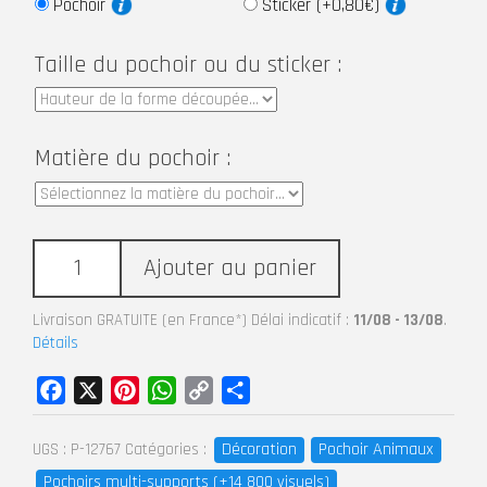
Pochoir
Sticker (+0,80€)
Taille du pochoir ou du sticker :
Matière du pochoir :
Ajouter au panier
Livraison GRATUITE (en France*) Délai indicatif :
11/08 - 13/08
.
Détails
Facebook
X
Pinterest
WhatsApp
Copy
Partager
Link
Décoration
Pochoir Animaux
UGS :
P-12767
Catégories :
Pochoirs multi-supports (+14 800 visuels)