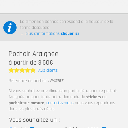
La dimension donnée correspond à la hauteur de la
forme découpée.
→ plus d’informations
cliquer ici
Pochoir Araignée
à partir de 3,60€
Avis clients
Note
5
Référence du pochoir :
P-12767
sur 5
Si vous souhaitez une dimension particulière pour ce pochoir
Araignée ou pour toute autre demande de
stickers
ou
pochoir sur-mesure
,
contactez-nous
nous vous répondrons
dans les plus brefs délais.
Vous souhaitez un :