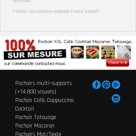
découpée.
² Utiliser une peinture adaptée à votre support
.
Pochoirs multi-supports
(+14 800 visuels)
Pochoir Café, Cappuccino,
Cocktail
Pochoir Tatouage
Pochoir Macaron
Pochoirs Mot/Texte