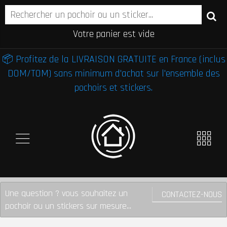
Votre panier est vide
📦 Profitez de la LIVRAISON GRATUITE en France (inclus
DOM/TOM) sans minimum d'achat sur l'ensemble des
pochoirs et stickers.
Une question ? vous souhaitez un
CONTACTEZ-NOUS
pochoir ou un stickers sur mesure...