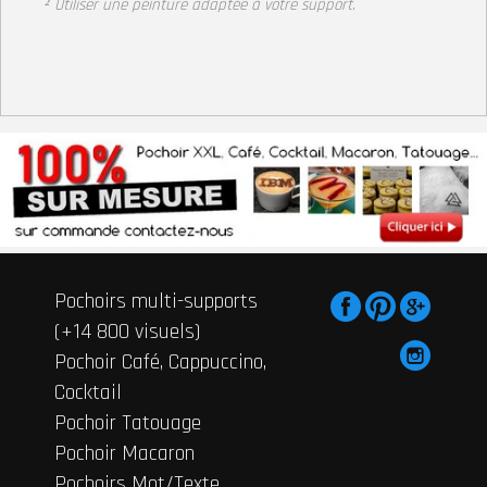
² Utiliser une peinture adaptée à votre support
.
Pochoirs multi-supports
(+14 800 visuels)
Pochoir Café, Cappuccino,
Cocktail
Pochoir Tatouage
Pochoir Macaron
Pochoirs Mot/Texte