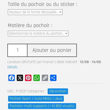
Taille du pochoir ou du sticker :
Matière du pochoir :
Ajouter au panier
Livraison GRATUITE (en France*) Délai indicatif :
12/08 - 14/08
.
Détails
Facebook
X
Pinterest
WhatsApp
Copy
Partager
Link
Décoration
UGS :
P-0237
Catégories :
Pochoir Sport / Auto-Moto / Jeux
Pochoirs multi-supports (+14 800 visuels)