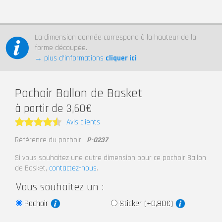
La dimension donnée correspond à la hauteur de la
forme découpée.
→ plus d’informations
cliquer ici
Pochoir Ballon de Basket
à partir de 3,60€
Avis clients
Note
4.5
Référence du pochoir :
P-0237
sur 5
Si vous souhaitez une autre dimension pour ce pochoir Ballon
de Basket,
contactez-nous
.
Vous souhaitez un :
Pochoir
Sticker (+0,80€)