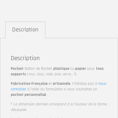
Description
Description
Pochoir
Ballon de Basket
plastique
ou
papier
pour
tous
supports
(
mur, tissu, toile, bois, verre… ²
).
Fabrication Française
et
artisanale
, n’hésitez pas à
nous
contacter
à l’aide du formulaire si vous souhaitez un
pochoir personnalisé
.
¹
La dimension donnée correspond à la hauteur de la forme
découpée.