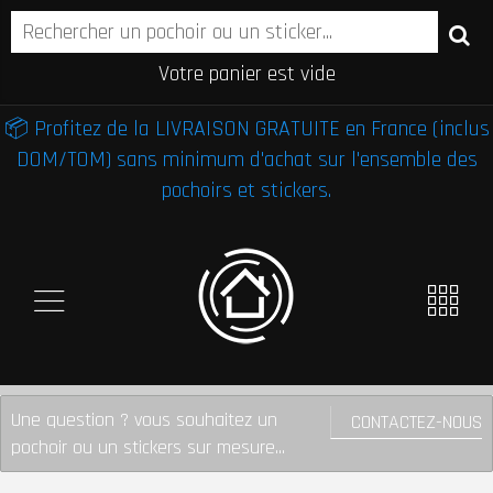
Votre panier est vide
📦 Profitez de la LIVRAISON GRATUITE en France (inclus
DOM/TOM) sans minimum d'achat sur l'ensemble des
pochoirs et stickers.
Une question ? vous souhaitez un
CONTACTEZ-NOUS
pochoir ou un stickers sur mesure...