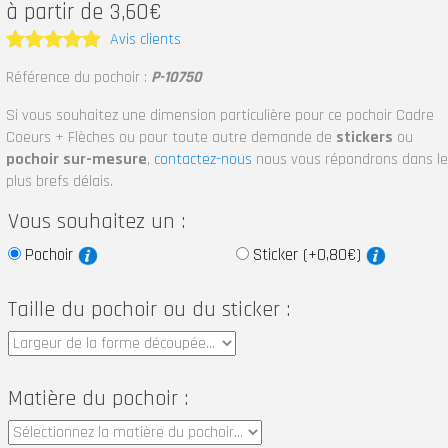
à partir de 3,60€
Avis clients
Note
5
Référence du pochoir :
P-10750
sur 5
Si vous souhaitez une dimension particulière pour ce pochoir Cadre
Coeurs + Flèches ou pour toute autre demande de
stickers
ou
pochoir sur-mesure
,
contactez-nous
nous vous répondrons dans le
plus brefs délais.
Vous souhaitez un :
Pochoir
Sticker (+0,80€)
Taille du pochoir ou du sticker :
Matière du pochoir :