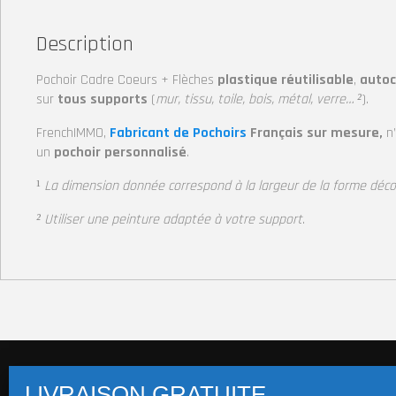
Description
Pochoir Cadre Coeurs + Flèches
plastique réutilisable
,
autoc
sur
tous supports
(
mur, tissu, toile, bois, métal, verre… ²
).
FrenchIMMO,
Fabricant de Pochoirs
Français sur mesure,
n
un
pochoir personnalisé
.
¹
La dimension donnée correspond à la largeur de la forme déc
² Utiliser une peinture adaptée à votre support
.
Pochoirs multi-supports (+14 800 visuels)
Pochoi