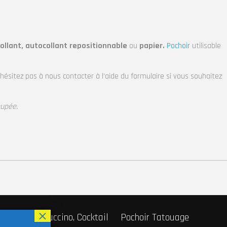
ollant, autocollant repositionnable
ou
papier.
Pochoir
utilisable
’hésitez pas à nous contacter à l’aide du formulaire si vous souhaitez
oupée.
r Café, Cappuccino, Cocktail
Pochoir Tatouage