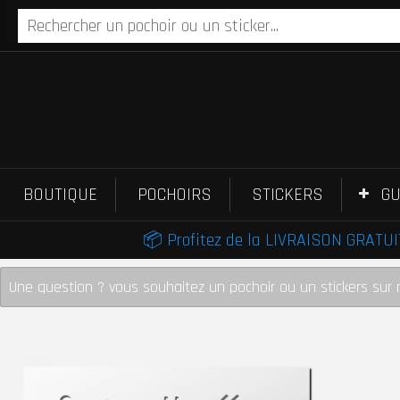
BOUTIQUE
POCHOIRS
STICKERS
GU
📦 Profitez de la LIVRAISON GRATUIT
Une question ? vous souhaitez un pochoir ou un stickers sur 