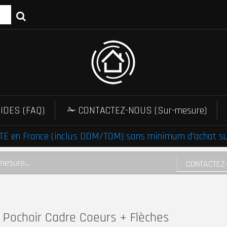
IDES (FAQ)
✁ CONTACTEZ-NOUS (Sur-mesure)
E en France (inclus DOM/TOM) sans minimum d'achat sur 
mesure...
CONTACTEZ
Pochoir Cadre Coeurs + Flèches