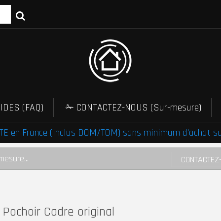
IDES (FAQ)
✁ CONTACTEZ-NOUS (Sur-mesure)
E en France (inclus DOM/TOM) sans minimum d'achat sur 
mesure...
CONTACTEZ
Pochoir Cadre original