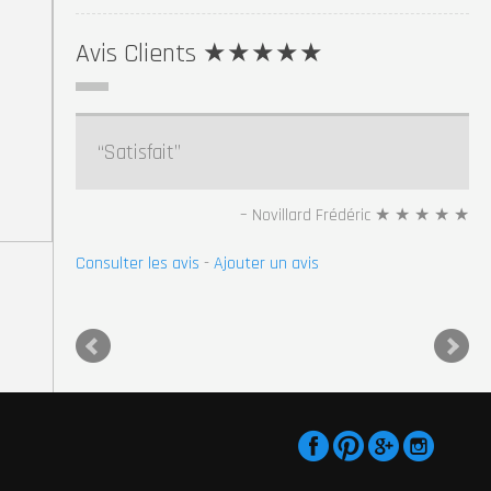
Avis Clients ★★★★★
Satisfait
Très joli résultat, Merci beaucoup
Jean-Romain BIESSE ★★★★★
Novillard Frédéric ★ ★ ★ ★ ★
Consulter les avis
Consulter les avis
-
-
Ajouter un avis
Ajouter un avis