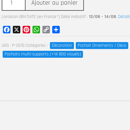
Ajouter au panier
Livraison GRATUITE (en France*) Délai indicatif :
12/08 - 14/08
.
Détail
Facebook
X
Pinterest
WhatsApp
Copy
Partager
Link
UGS :
P-2610
Catégories :
Décoration
Pochoir Ornements / Déco
Pochoirs multi-supports (+14 800 visuels)