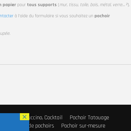
 papier
pour
tous supports
(
mur, tissu, toile, bois, métal, verre… ²
).
ntacter
à l’aide du formulaire si vous souhaitez un
pochoir
oupée.
r Café, Cappuccino, Cocktail
Pochoir Tatouage
Fabricant de pochoirs
Pochoir sur-mesure