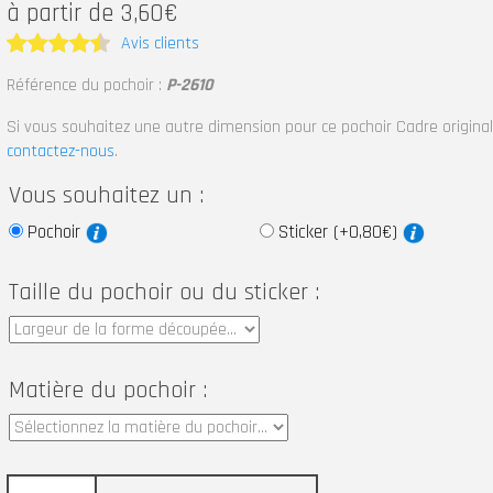
à partir de 3,60€
Avis clients
Note
4.5
Référence du pochoir :
P-2610
sur 5
Si vous souhaitez une autre dimension pour ce pochoir Cadre original
contactez-nous
.
Vous souhaitez un :
Pochoir
Sticker (+0,80€)
Taille du pochoir ou du sticker :
Matière du pochoir :