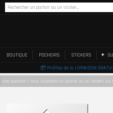
BOUTIQUE
POCHOIRS
STICKERS
GU
📦 Profitez de la LIVRAISON GRATUIT
Une question ? vous souhaitez un pochoir ou un stickers sur 