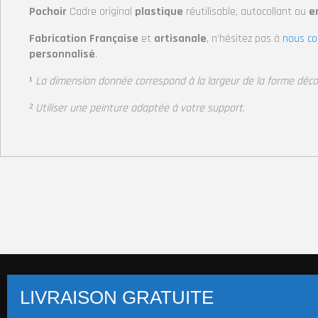
Pochoir
Cadre original
plastique
réutilisable, autocollant
ou
en
Fabrication Française
et
artisanale
, n’hésitez pas à
nous co
personnalisé
.
¹
La dimension donnée correspond à la largeur de la forme déc
² Utiliser une peinture adaptée à votre support
.
Pochoirs multi-supports (+14 800 visuels)
Pochoi
Pochoir Macaron
Pochoirs Mot/Texte
Stickers