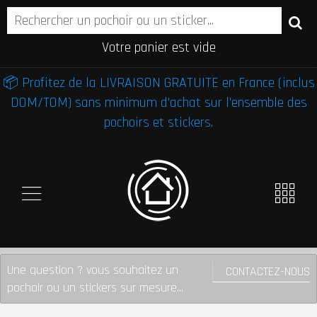
Votre panier est vide
📦 Profitez de la LIVRAISON GRATUITE en France (inclus
DOM/TOM) sans minimum d'achat sur l'ensemble des
pochoirs et stickers.
Une question ? vous souhaitez un
CONTACTEZ-NOUS
pochoir ou un stickers sur mesure...