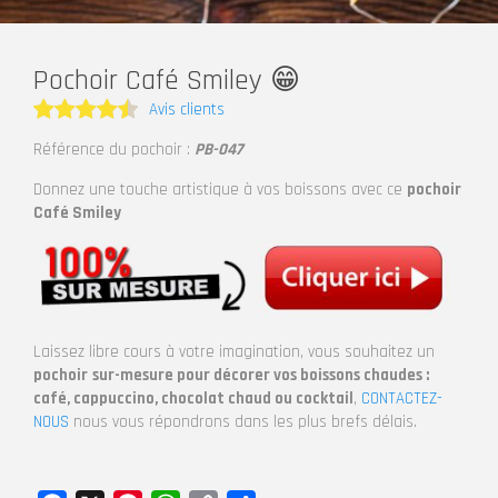
Pochoir Café Smiley 😁
Avis clients
Note
4.5
Référence du pochoir :
PB-047
sur 5
Donnez une touche artistique à vos boissons avec ce
pochoir
Café Smiley
Laissez libre cours à votre imagination, vous souhaitez un
pochoir
sur-mesure pour décorer vos boissons chaudes :
café, cappuccino, chocolat chaud ou cocktail
,
CONTACTEZ-
NOUS
nous vous répondrons dans les plus brefs délais.