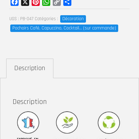
Facebook
X
Pinterest
WhatsApp
Copy
Partager
Link
Décoration
UGS :
PB-047
Catégories :
Pochoirs Café, Capuccino, Cocktail... (sur commande)
Description
Description