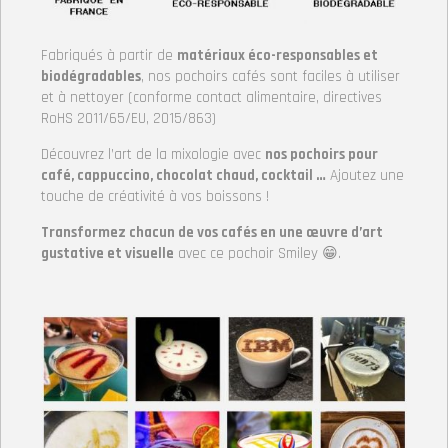
Fabriqués à partir de
matériaux éco-responsables et
biodégradables
, nos pochoirs cafés sont faciles à utiliser
et à nettoyer (conforme contact alimentaire, directives
RoHS 2011/65/EU, 2015/863)
Découvrez l’art de la mixologie avec
nos pochoirs pour
café, cappuccino, chocolat chaud, cocktail …
Ajoutez une
touche de créativité à vos boissons !
Transformez chacun de vos cafés en une œuvre d’art
gustative et visuelle
avec ce pochoir Smiley 😁.