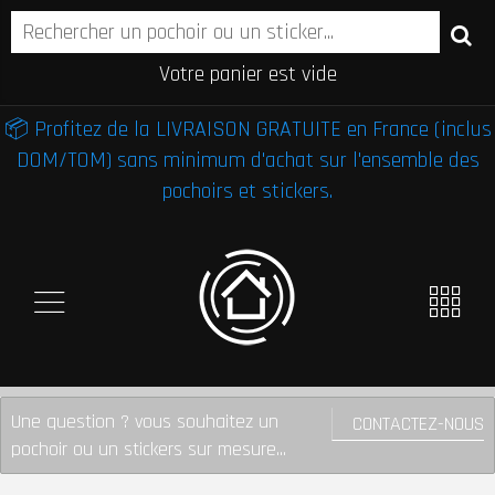
Votre panier est vide
📦 Profitez de la LIVRAISON GRATUITE en France (inclus
DOM/TOM) sans minimum d'achat sur l'ensemble des
pochoirs et stickers.
Une question ? vous souhaitez un
CONTACTEZ-NOUS
pochoir ou un stickers sur mesure...