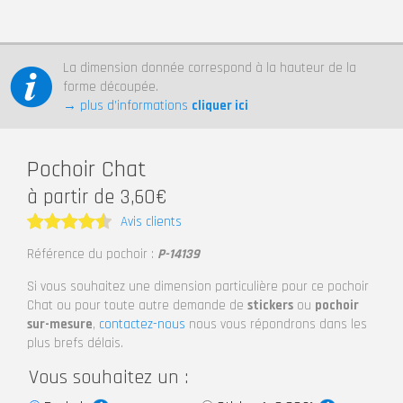
La dimension donnée correspond à la hauteur de la
forme découpée.
→ plus d’informations
cliquer ici
Pochoir Chat
à partir de 3,60€
Avis clients
Note
4.5
Référence du pochoir :
P-14139
sur 5
Si vous souhaitez une dimension particulière pour ce pochoir
Chat ou pour toute autre demande de
stickers
ou
pochoir
sur-mesure
,
contactez-nous
nous vous répondrons dans les
plus brefs délais.
Vous souhaitez un :