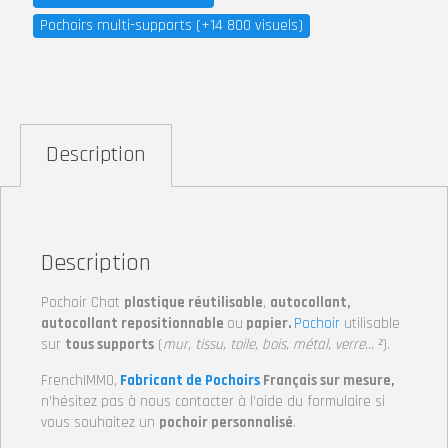
Pochoirs multi-supports (+14 800 visuels)
Description
Description
Pochoir Chat
plastique réutilisable
,
autocollant,
autocollant repositionnable
ou
papier.
Pochoir
utilisable
sur
tous supports
(
mur, tissu, toile, bois, métal, verre… ²
).
FrenchIMMO,
Fabricant de Pochoirs
Français sur mesure,
n’hésitez pas à nous contacter à l’aide du formulaire si
vous souhaitez un
pochoir personnalisé
.