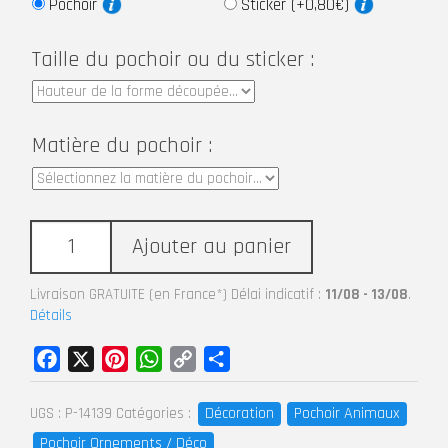
Pochoir
Sticker (+0,80€)
Taille du pochoir ou du sticker :
Matière du pochoir :
Ajouter au panier
Livraison GRATUITE (en France*) Délai indicatif :
11/08 - 13/08
.
Détails
Facebook
X
Pinterest
WhatsApp
Copy
Partager
Link
Décoration
Pochoir Animaux
UGS :
P-14139
Catégories :
Pochoir Ornements / Déco