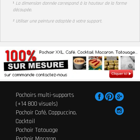
¹
La dimension donnée correspond à la hauteur de la forme
découpée.
² Utiliser une peinture adaptée à votre support
.
Pochoirs multi-supports
(+14 800 visuels)
Pochoir Café, Cappuccino,
Cocktail
Pochoir Tatouage
Pochoir Macaron