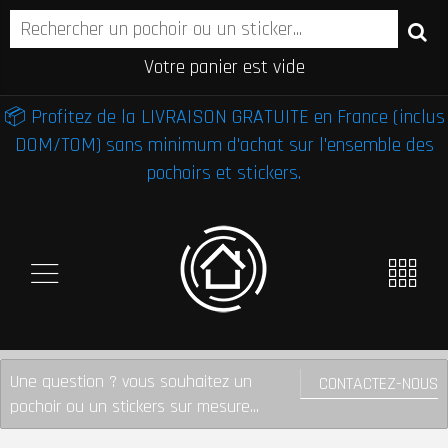
Votre panier est vide
📦 Profitez de la LIVRAISON GRATUITE en France (inclus
DOM/TOM) sans minimum d'achat sur l'ensemble des
pochoirs et stickers.
Une question ? vous souhaitez un
CONTACTEZ-NOUS
pochoir ou un stickers sur mesure...