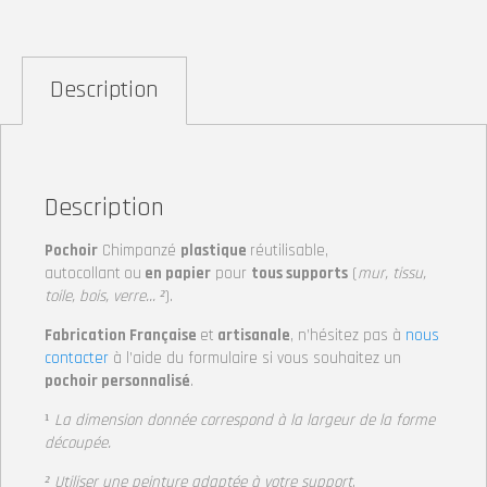
Description
Description
Pochoir
Chimpanzé
plastique
réutilisable,
autocollant
ou
en papier
pour
tous supports
(
mur, tissu,
toile, bois, verre… ²
).
Fabrication Française
et
artisanale
, n’hésitez pas à
nous
contacter
à l’aide du formulaire si vous souhaitez un
pochoir personnalisé
.
¹
La dimension donnée correspond à la largeur de la forme
découpée.
² Utiliser une peinture adaptée à votre support
.