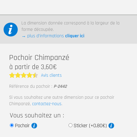
La dimension donnée correspond à la largeur de la
forme découpée.
→ plus d’informations
cliquer ici
Pochoir Chimpanzé
à partir de 3,60€
Avis clients
Note
4.5
Référence du pochoir :
P-2442
sur 5
Si vous souhaitez une autre dimension pour ce pochoir
Chimpanzé,
contactez-nous
.
Vous souhaitez un :
Pochoir
Sticker (+0,80€)