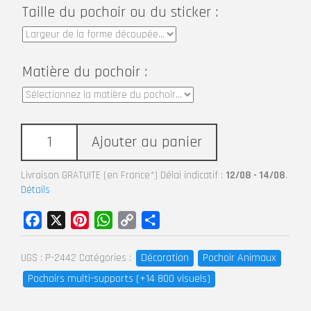
Taille du pochoir ou du sticker :
Matière du pochoir :
Ajouter au panier
Livraison GRATUITE (en France*) Délai indicatif :
12/08 - 14/08
.
Détails
Facebook
X
Pinterest
WhatsApp
Copy
Partager
Link
Décoration
Pochoir Animaux
UGS :
P-2442
Catégories :
Pochoirs multi-supports (+14 800 visuels)