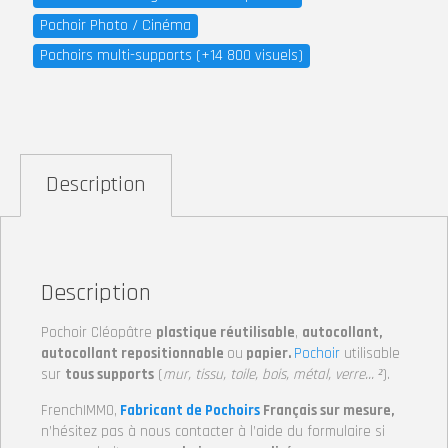
Pochoir Photo / Cinéma
Pochoirs multi-supports (+14 800 visuels)
Description
Description
Pochoir Cléopâtre
plastique réutilisable
,
autocollant,
autocollant repositionnable
ou
papier.
Pochoir
utilisable
sur
tous supports
(
mur, tissu, toile, bois, métal, verre… ²
).
FrenchIMMO,
Fabricant de Pochoirs
Français sur mesure,
n’hésitez pas à nous contacter à l’aide du formulaire si