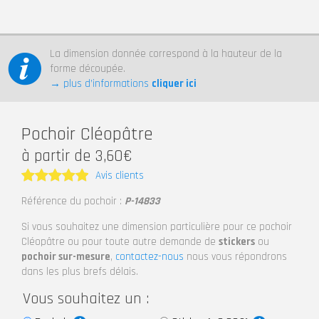
La dimension donnée correspond à la hauteur de la
forme découpée.
→ plus d’informations
cliquer ici
Pochoir Cléopâtre
à partir de 3,60€
Avis clients
Note
5
Référence du pochoir :
P-14833
sur 5
Si vous souhaitez une dimension particulière pour ce pochoir
Cléopâtre ou pour toute autre demande de
stickers
ou
pochoir sur-mesure
,
contactez-nous
nous vous répondrons
dans les plus brefs délais.
Vous souhaitez un :