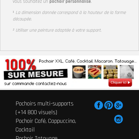
vous souhaitez un
pochoir personnalisé
.
¹
La dimension donnée correspond à la hauteur de la forme
découpée.
² Utiliser une peinture adaptée à votre support
.
Pochoirs multi-supports
(+14 800 visuels)
Pochoir Café, Cappuccino,
Cocktail
Pochoir Tatouage