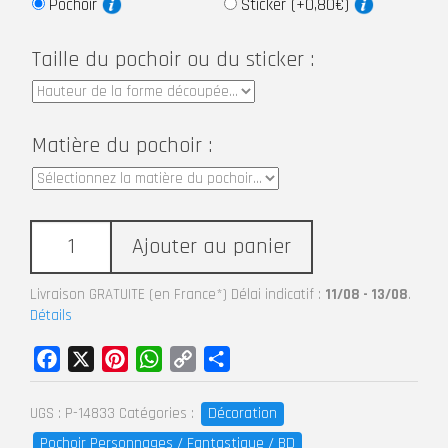
Pochoir
Sticker (+0,80€)
Taille du pochoir ou du sticker :
Matière du pochoir :
Ajouter au panier
Livraison GRATUITE (en France*) Délai indicatif :
11/08 - 13/08
.
Détails
Facebook
X
Pinterest
WhatsApp
Copy
Partager
Link
Décoration
UGS :
P-14833
Catégories :
Pochoir Personnages / Fantastique / BD