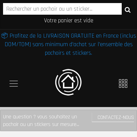
Votre panier est vide
📦 Profitez de la LIVRAISON GRATUITE en France (inclus
DOM/TOM) sans minimum d'achat sur l'ensemble des
pochoirs et stickers.
Une question ? vous souhaitez un
CONTACTEZ-NOUS
pochoir ou un stickers sur mesure...