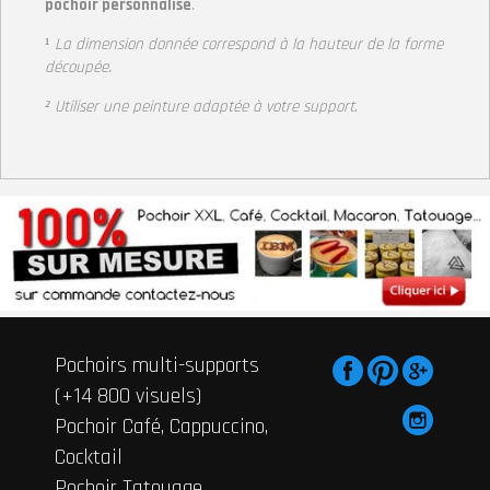
pochoir personnalisé
.
¹
La dimension donnée correspond à la hauteur de la forme
découpée.
² Utiliser une peinture adaptée à votre support
.
Pochoirs multi-supports
(+14 800 visuels)
Pochoir Café, Cappuccino,
Cocktail
Pochoir Tatouage