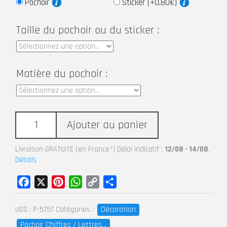
Pochoir
Sticker (+0,80€)
Taille du pochoir ou du sticker :
Matière du pochoir :
Ajouter au panier
Livraison GRATUITE (en France*) Délai indicatif :
12/08 - 14/08
.
Détails
Facebook
X
Pinterest
WhatsApp
Copy
Partager
Link
Décoration
UGS :
P-5757
Catégories :
Pochoir Chiffres / Lettres...