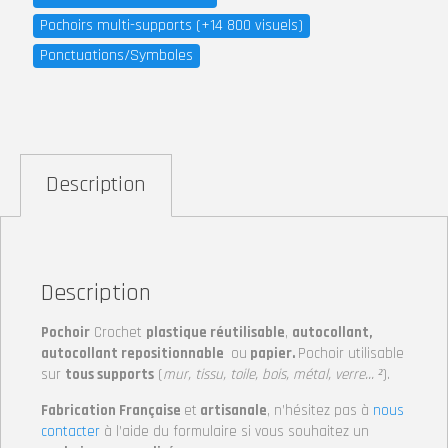
Pochoirs multi-supports (+14 800 visuels)
Ponctuations/Symboles
Description
Description
Pochoir
Crochet
plastique réutilisable
,
autocollant,
autocollant repositionnable
ou
papier.
Pochoir utilisable
sur
tous supports
(
mur, tissu, toile, bois, métal, verre… ²
).
Fabrication Française
et
artisanale
, n’hésitez pas à
nous
contacter
à l’aide du formulaire si vous souhaitez un