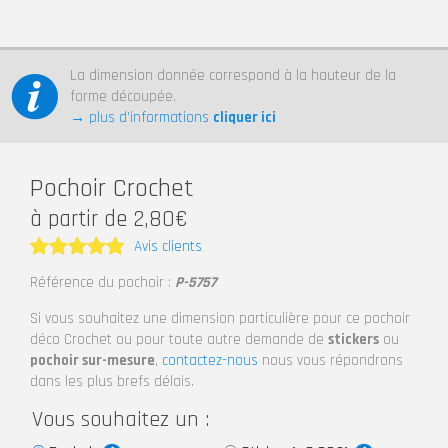
La dimension donnée correspond à la hauteur de la
forme découpée.
→ plus d’informations
cliquer ici
Pochoir Crochet
à partir de 2,80€
Avis clients
Note
5
Référence du pochoir :
P-5757
sur 5
Si vous souhaitez une dimension particulière pour ce pochoir
déco Crochet ou pour toute autre demande de
stickers
ou
pochoir sur-mesure
,
contactez-nous
nous vous répondrons
dans les plus brefs délais.
Vous souhaitez un :