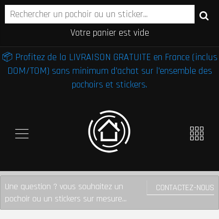
Votre panier est vide
📦 Profitez de la LIVRAISON GRATUITE en France (inclus
DOM/TOM) sans minimum d'achat sur l'ensemble des
pochoirs et stickers.
Une question ? vous souhaitez un
CONTACTEZ-NOUS
pochoir ou un stickers sur mesure...