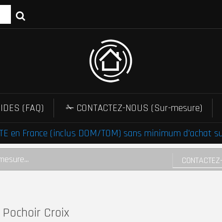
IDES (FAQ)
✁ CONTACTEZ-NOUS (Sur-mesure)
E en France (inclus DOM/TOM) sans minimum d'achat sur 
mesure...
CONTACTEZ
Pochoir Croix