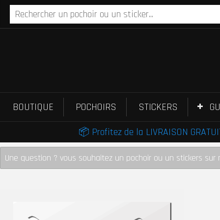
BOUTIQUE
POCHOIRS
STICKERS
GU
📦 Profitez de la LIVRAISON GRATUIT
Une question ? vous souhaitez un pochoir ou un stickers sur 