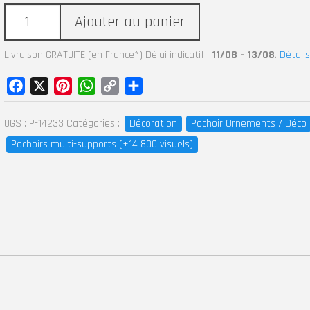
Ajouter au panier
Livraison GRATUITE (en France*) Délai indicatif :
11/08 - 13/08
.
Détails
Facebook
X
Pinterest
WhatsApp
Copy
Partager
Link
UGS :
P-14233
Catégories :
Décoration
Pochoir Ornements / Déco
Pochoirs multi-supports (+14 800 visuels)