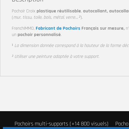
Pochoir Croix
plastique réutilisable
,
autocollant, autocoll
(
mur, tissu, toile, bois, métal, verre… ²
).
FrenchIMMO,
Fabricant de Pochoirs
Français sur mesure,
n
un
pochoir personnalisé
.
¹
La dimension donnée correspond à la hauteur de la forme dé
² Utiliser une peinture adaptée à votre support
.
Pochoirs multi-supports (+14 800 visuels)
Pochoi
Pochoir Macaron
Pochoirs Mot/Texte
Stickers