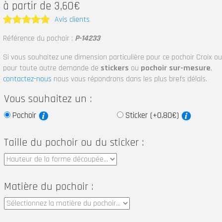
à partir de 3,60€
Avis clients
Note
5
Référence du pochoir :
P-14233
sur 5
Si vous souhaitez une dimension particulière pour ce pochoir Croix ou
pour toute autre demande de
stickers
ou
pochoir sur-mesure
,
contactez-nous
nous vous répondrons dans les plus brefs délais.
Vous souhaitez un :
Pochoir
Sticker (+0,80€)
Taille du pochoir ou du sticker :
Matière du pochoir :