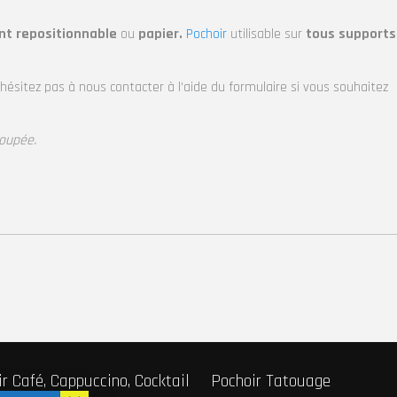
ant repositionnable
ou
papier.
Pochoir
utilisable sur
tous supports
’hésitez pas à nous contacter à l’aide du formulaire si vous souhaitez
coupée.
r Café, Cappuccino, Cocktail
Pochoir Tatouage
Fabricant de pochoirs
Pochoir sur-mesure