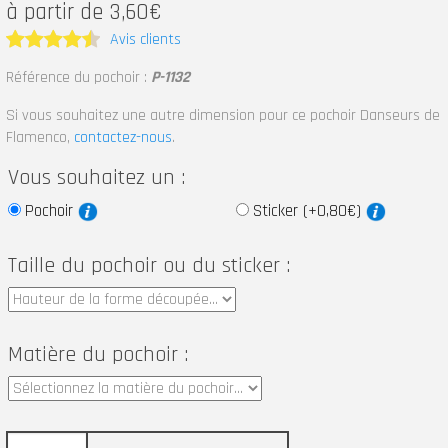
à partir de 3,60€
Avis clients
Note
4.5
Référence du pochoir :
P-1132
sur 5
Si vous souhaitez une autre dimension pour ce pochoir Danseurs de
Flamenco,
contactez-nous
.
Vous souhaitez un :
Pochoir
Sticker (+0,80€)
Taille du pochoir ou du sticker :
Matière du pochoir :