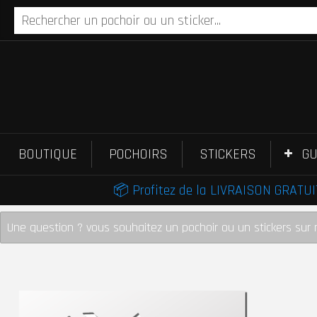
BOUTIQUE
POCHOIRS
STICKERS
GU
📦 Profitez de la LIVRAISON GRATUIT
Une question ? vous souhaitez un pochoir ou un stickers sur 