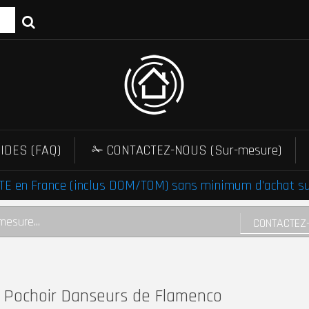
IDES (FAQ)
✁ CONTACTEZ-NOUS (Sur-mesure)
E en France (inclus DOM/TOM) sans minimum d'achat sur 
mesure...
CONTACTEZ
Pochoir Danseurs de Flamenco