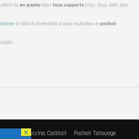
collant
ou
en papier
pour
tous supports
(
mur, tissu, toile, bois,
ntacter
à l’aide du formulaire si vous souhaitez un
pochoir
coupée.
r Café, Cappuccino, Cocktail
Pochoir Tatouage
Fabricant de pochoirs
Pochoir sur-mesure