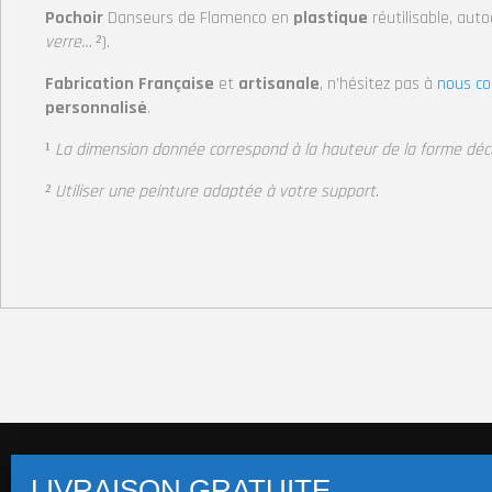
Pochoir
Danseurs de Flamenco en
plastique
réutilisable, auto
verre… ²
).
Fabrication Française
et
artisanale
, n’hésitez pas à
nous co
personnalisé
.
¹
La dimension donnée correspond à la hauteur de la forme dé
² Utiliser une peinture adaptée à votre support
.
Pochoirs multi-supports (+14 800 visuels)
Pochoi
Pochoir Macaron
Pochoirs Mot/Texte
Stickers