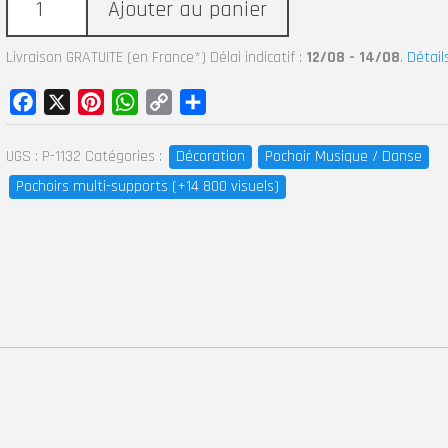
Ajouter au panier
Livraison GRATUITE (en France*) Délai indicatif :
12/08 - 14/08
.
Détail
Facebook
X
Pinterest
WhatsApp
Copy
Partager
Link
UGS :
P-1132
Catégories :
Décoration
Pochoir Musique / Danse
Pochoirs multi-supports (+14 800 visuels)