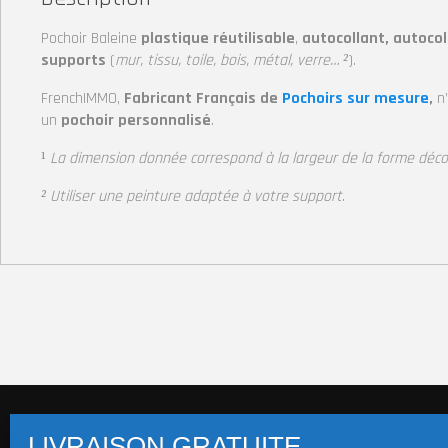
Pochoir Baleine
plastique réutilisable
,
autocollant, autocol
supports
(
mur, tissu, toile, bois, métal, verre… ²
).
FrenchIMMO,
Fabricant Français de
Pochoirs sur mesure
,
n
un
pochoir personnalisé
.
¹
La dimension donnée correspond à la largeur de la forme déc
² Utiliser une peinture adaptée à votre support
.
Pochoirs multi-supports (+14 800 visuels)
Pochoi