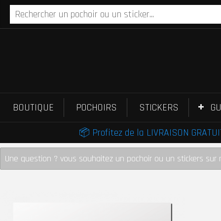
BOUTIQUE
POCHOIRS
STICKERS
GU
📦 Profitez de la LIVRAISON GRATUIT
Une question ? vous souhaitez un pochoir ou un stickers sur 