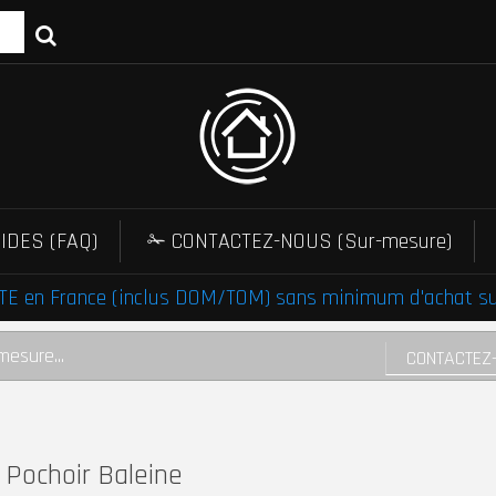
IDES (FAQ)
✁ CONTACTEZ-NOUS (Sur-mesure)
E en France (inclus DOM/TOM) sans minimum d'achat sur 
mesure...
CONTACTEZ
Pochoir Baleine