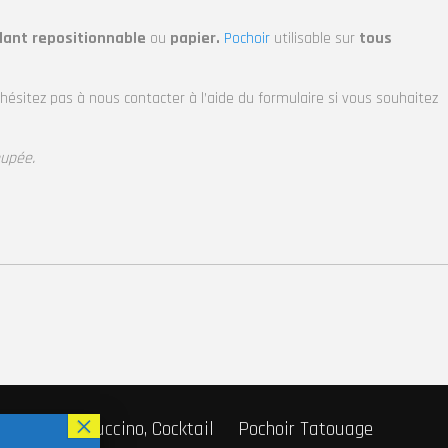
lant repositionnable
ou
papier.
Pochoir
utilisable sur
tous
’hésitez pas à nous contacter à l’aide du formulaire si vous souhaitez
oupée.
r Café, Cappuccino, Cocktail
Pochoir Tatouage