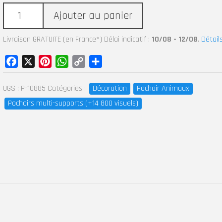
Ajouter au panier
Livraison GRATUITE (en France*) Délai indicatif :
10/08 - 12/08
.
Détail
Facebook
X
Pinterest
WhatsApp
Copy
Partager
Link
UGS :
P-10885
Catégories :
Décoration
Pochoir Animaux
Pochoirs multi-supports (+14 800 visuels)