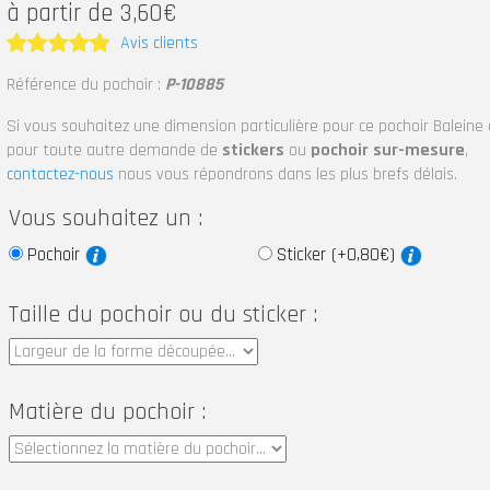
à partir de 3,60€
Avis clients
Note
5
Référence du pochoir :
P-10885
sur 5
Si vous souhaitez une dimension particulière pour ce pochoir Baleine
pour toute autre demande de
stickers
ou
pochoir sur-mesure
,
contactez-nous
nous vous répondrons dans les plus brefs délais.
Vous souhaitez un :
Pochoir
Sticker (+0,80€)
Taille du pochoir ou du sticker :
Matière du pochoir :