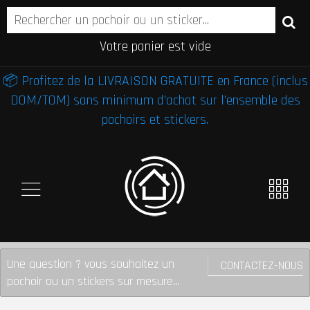
Votre panier est vide
📦 Profitez de la LIVRAISON GRATUITE en France (inclus
DOM/TOM) sans minimum d'achat sur l'ensemble des
pochoirs et stickers.
Une question ? vous souhaitez un
CONTACTEZ-NOUS
pochoir ou un stickers sur mesure...