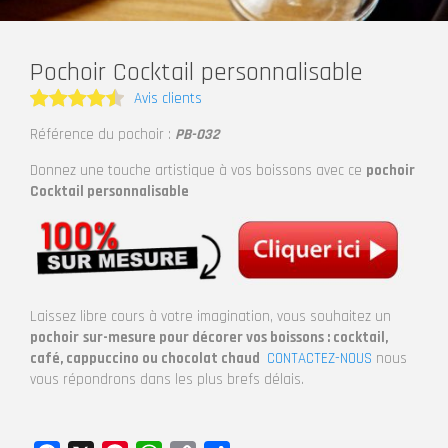
Pochoir Cocktail personnalisable
Avis clients
Note
4.5
Référence du pochoir :
PB-032
sur 5
Donnez une touche artistique à vos boissons avec ce
pochoir
Cocktail personnalisable
Laissez libre cours à votre imagination, vous souhaitez un
pochoir
sur-mesure pour décorer vos boissons : cocktail,
café, cappuccino ou chocolat chaud
CONTACTEZ-NOUS
nous
vous répondrons dans les plus brefs délais.