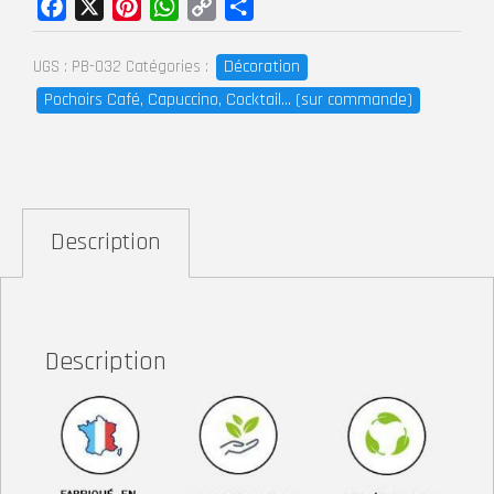
Facebook
X
Pinterest
WhatsApp
Copy
Partager
Link
Décoration
UGS :
PB-032
Catégories :
Pochoirs Café, Capuccino, Cocktail... (sur commande)
Description
Description