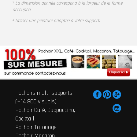
¹
La dimension donnée correspond à la largeur
de la forme
découpée.
² Utiliser une peinture adaptée à votre support
.
Pochoirs multi-supports
(+14 800 visuels)
Pochoir Café, Cappuccino,
Cocktail
Pochoir Tatouage
Pochoir Macaron