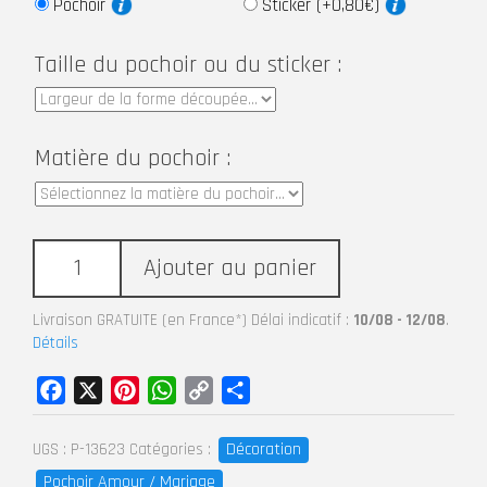
Pochoir
Sticker (+0,80€)
Taille du pochoir ou du sticker :
Matière du pochoir :
Ajouter au panier
Livraison GRATUITE (en France*) Délai indicatif :
10/08 - 12/08
.
Détails
Facebook
X
Pinterest
WhatsApp
Copy
Partager
Link
Décoration
UGS :
P-13623
Catégories :
Pochoir Amour / Mariage