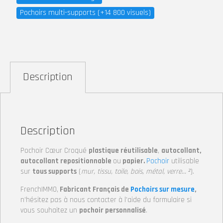
Pochoirs multi-supports (+14 800 visuels)
Description
Description
Pochoir Cœur Croqué
plastique réutilisable
,
autocollant,
autocollant repositionnable
ou
papier.
Pochoir
utilisable
sur
tous supports
(
mur, tissu, toile, bois, métal, verre… ²
).
FrenchIMMO,
Fabricant Français de
Pochoirs sur mesure
,
n’hésitez pas à nous contacter à l’aide du formulaire si
vous souhaitez un
pochoir personnalisé
.