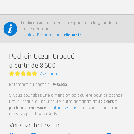
La dimension donnée correspond à la largeur de la
forme découpée.
→ plus d’informations
cliquer ici
Pochoir Cœur Croqué
à partir de 3,60€
Avis clients
Note
5
Référence du pochoir :
P-13623
sur 5
Si vous souhaitez une dimension particulière pour ce pochoir
Cœur Croqué ou pour toute autre demande de
stickers
ou
pochoir sur-mesure
,
contactez-nous
nous vous répondrons
dans les plus brefs délais.
Vous souhaitez un :