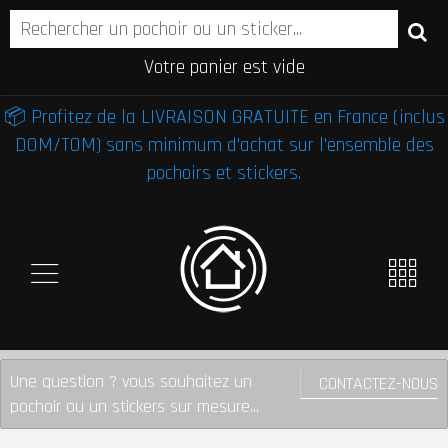
Votre panier est vide
📦 Profitez de la LIVRAISON GRATUITE en France (inclus
DOM/TOM) sans minimum d'achat sur l'ensemble des
pochoirs et stickers.
Une question ? vous souhaitez un
CONTACTEZ-NOUS
pochoir ou un stickers sur mesure...