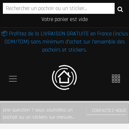
Votre panier est vide
📦 Profitez de la LIVRAISON GRATUITE en France (inclus
DOM/TOM) sans minimum d'achat sur l'ensemble des
pochoirs et stickers.
Une question ? vous souhaitez un
CONTACTEZ-NOUS
pochoir ou un stickers sur mesure...