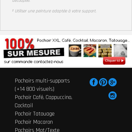
découpée.
² Utiliser une peinture adaptée à votre support
.
Pochoirs multi-supports
(+14 800 visuels)
Pochoir Café, Cappuccino,
Cocktail
Pochoir Tatouage
Pochoir Macaron
Pochoirs Mot/Texte