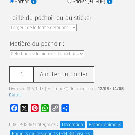
Pochoir
Sticker (+0,80€)
Taille du pochoir ou du sticker :
Matière du pochoir :
Ajouter au panier
Livraison GRATUITE (en France*) Délai indicatif :
12/08 - 14/08
.
Détails
Facebook
X
Pinterest
WhatsApp
Copy
Partager
Link
Décoration
Pochoir Animaux
UGS :
P-13387
Catégories :
Pochoirs multi-supports (+14 800 visuels)