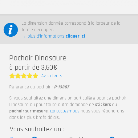
La dimension donnée correspond à la largeur de la
forme découpée.
→ plus d’informations
cliquer ici
Pochoir Dinosaure
à partir de 3,60€
Avis clients
Note
5
Référence du pochoir :
P-13387
sur 5
Si vous souhaitez une dimension particulière pour ce pochoir
Dinosaure ou pour toute autre demande de
stickers
ou
pochoir sur-mesure
,
contactez-nous
nous vous répondrons
dans les plus brefs délais.
Vous souhaitez un :