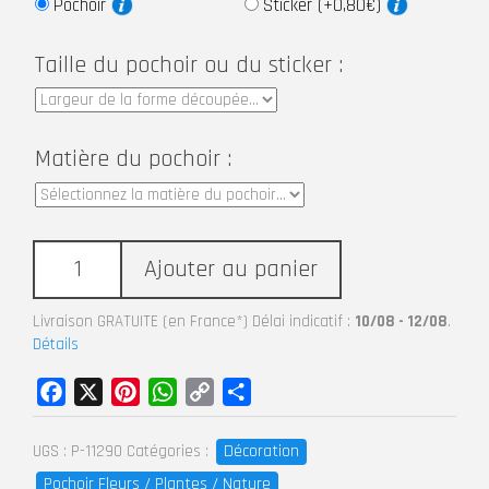
Pochoir
Sticker (+0,80€)
Taille du pochoir ou du sticker :
Matière du pochoir :
Ajouter au panier
Livraison GRATUITE (en France*) Délai indicatif :
10/08 - 12/08
.
Détails
Facebook
X
Pinterest
WhatsApp
Copy
Partager
Link
Décoration
UGS :
P-11290
Catégories :
Pochoir Fleurs / Plantes / Nature