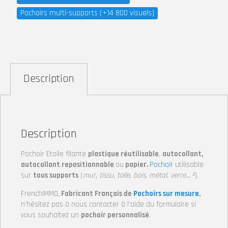
Pochoirs multi-supports (+14 800 visuels)
Description
Description
Pochoir Etoile filante
plastique réutilisable
,
autocollant,
autocollant repositionnable
ou
papier.
Pochoir
utilisable
sur
tous supports
(
mur, tissu, toile, bois, métal, verre… ²
).
FrenchIMMO,
Fabricant Français de
Pochoirs sur mesure
,
n’hésitez pas à nous contacter à l’aide du formulaire si
vous souhaitez un
pochoir personnalisé
.