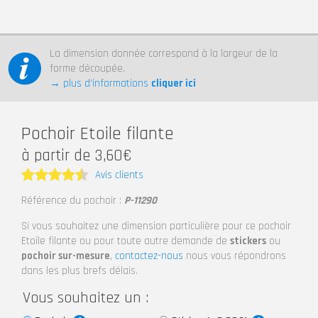
La dimension donnée correspond à la largeur de la
forme découpée.
→ plus d’informations
cliquer ici
Pochoir Etoile filante
à partir de 3,60€
Avis clients
Note
4.5
Référence du pochoir :
P-11290
sur 5
Si vous souhaitez une dimension particulière pour ce pochoir
Etoile filante ou pour toute autre demande de
stickers
ou
pochoir sur-mesure
,
contactez-nous
nous vous répondrons
dans les plus brefs délais.
Vous souhaitez un :