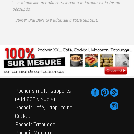
¹
La dimension donnée correspond à la largeur
de la forme
découpée.
² Utiliser une peinture adaptée à votre support
.
Pochoirs multi-supports
(+14 800 visuels)
Pochoir Café, Cappuccino,
Cocktail
Pochoir Tatouage
Pochoir Macaron