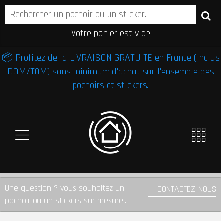
Votre panier est vide
📦 Profitez de la LIVRAISON GRATUITE en France (inclus
DOM/TOM) sans minimum d'achat sur l'ensemble des
pochoirs et stickers.
Une question ? vous souhaitez un
CONTACTEZ-NOUS
pochoir ou un stickers sur mesure...