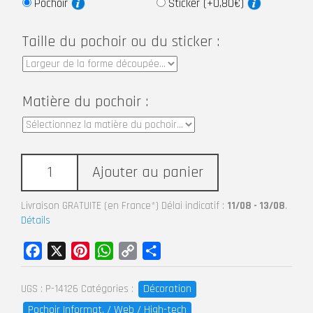
Pochoir
Sticker (+0,80€)
Taille du pochoir ou du sticker :
Matière du pochoir :
Ajouter au panier
Livraison GRATUITE (en France*) Délai indicatif :
11/08 - 13/08
.
Détails
Facebook
X
Pinterest
WhatsApp
Copy
Partager
Link
Décoration
UGS :
P-14126
Catégories :
Pochoir Informat. / Web / High-tech