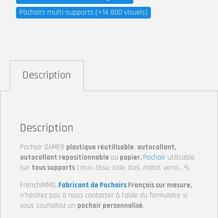
Pochoirs multi-supports (+14 800 visuels)
Description
Description
Pochoir GAMER
plastique réutilisable
,
autocollant,
autocollant repositionnable
ou
papier.
Pochoir
utilisable
sur
tous supports
(
mur, tissu, toile, bois, métal, verre… ²
).
FrenchIMMO,
Fabricant de Pochoirs
Français sur mesure,
n’hésitez pas à nous contacter à l’aide du formulaire si
vous souhaitez un
pochoir personnalisé
.