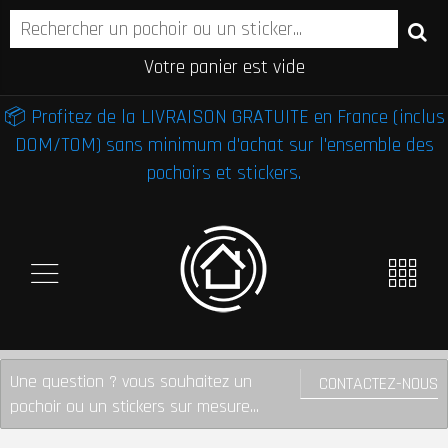
Votre panier est vide
📦 Profitez de la LIVRAISON GRATUITE en France (inclus
DOM/TOM) sans minimum d'achat sur l'ensemble des
pochoirs et stickers.
Une question ? vous souhaitez un
CONTACTEZ-NOUS
pochoir ou un stickers sur mesure...