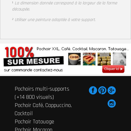
¹
La dimension donnée correspond à la largeur de la forme
découpée.
² Utiliser une peinture adaptée à votre support
.
Pochoirs multi-supports
(+14 800 visuels)
Pochoir Café, Cappuccino,
Cocktail
Pochoir Tatouage
Pochoir Macaron