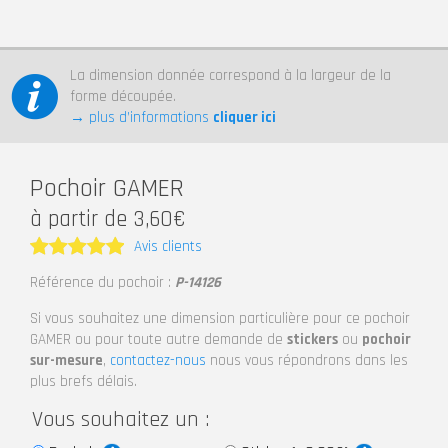
La dimension donnée correspond à la largeur de la
forme découpée.
→ plus d’informations
cliquer ici
Pochoir GAMER
à partir de 3,60€
Avis clients
Note
5
Référence du pochoir :
P-14126
sur 5
Si vous souhaitez une dimension particulière pour ce pochoir
GAMER ou pour toute autre demande de
stickers
ou
pochoir
sur-mesure
,
contactez-nous
nous vous répondrons dans les
plus brefs délais.
Vous souhaitez un :