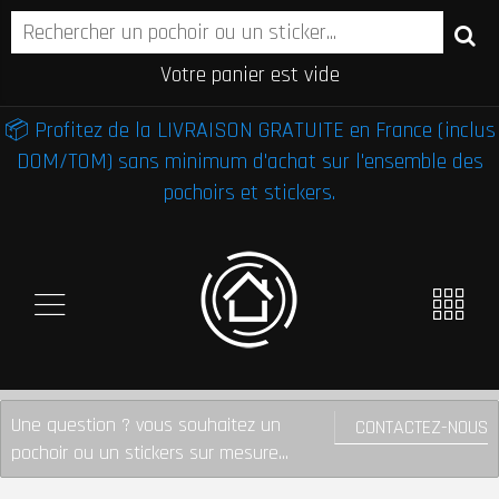
Votre panier est vide
📦 Profitez de la LIVRAISON GRATUITE en France (inclus
DOM/TOM) sans minimum d'achat sur l'ensemble des
pochoirs et stickers.
Une question ? vous souhaitez un
CONTACTEZ-NOUS
pochoir ou un stickers sur mesure...