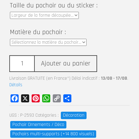
Taille du pochoir ou du sticker :
Matière du pochoir :
Ajouter au panier
Livraison GRATUITE (en France*) Délai indicatif :
13/08 - 17/08
.
Détails
Facebook
X
Pinterest
WhatsApp
Copy
Partager
Link
Décoration
UGS :
P-2593
Catégories :
Pochoir Ornements / Déco
Pochoirs multi-supports (+14 800 visuels)