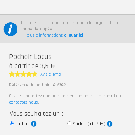
La dimension donnée correspond à la largeur de la
forme découpée.
→ plus d’informations
cliquer ici
Pochoir Lotus
à partir de 3,60€
Avis clients
Note
5
Référence du pochoir :
P-2783
sur 5
Si vous souhaitez une autre dimension pour ce pochoir Lotus,
contactez-nous
.
Vous souhaitez un :
Pochoir
Sticker (+0,80€)