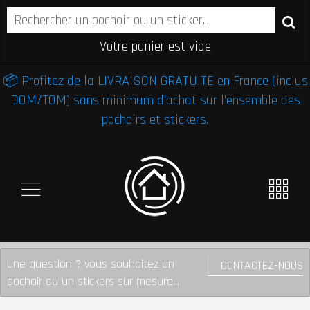
Votre panier est vide
📦 Profitez de la LIVRAISON GRATUITE en France (inclus
DOM/TOM) sans minimum d'achat sur l'ensemble des
pochoirs et stickers.
Une question ? vous souhaitez un
CONTACTEZ-NOUS
pochoir ou un stickers sur mesure...