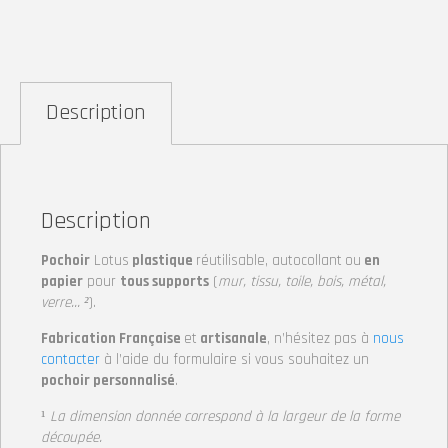
Description
Description
Pochoir
Lotus
plastique
réutilisable, autocollant
ou
en
papier
pour
tous supports
(
mur, tissu, toile, bois, métal,
verre… ²
).
Fabrication Française
et
artisanale
, n’hésitez pas à
nous
contacter
à l’aide du formulaire si vous souhaitez un
pochoir personnalisé
.
¹
La dimension donnée correspond à la largeur de la forme
découpée.