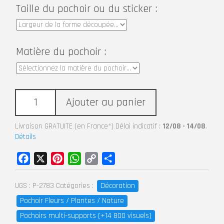
Taille du pochoir ou du sticker :
Matière du pochoir :
Ajouter au panier
Livraison GRATUITE (en France*) Délai indicatif :
12/08 - 14/08
.
Détails
Facebook
X
Pinterest
WhatsApp
Copy
Partager
Link
Décoration
UGS :
P-2783
Catégories :
Pochoir Fleurs / Plantes / Nature
Pochoirs multi-supports (+14 800 visuels)