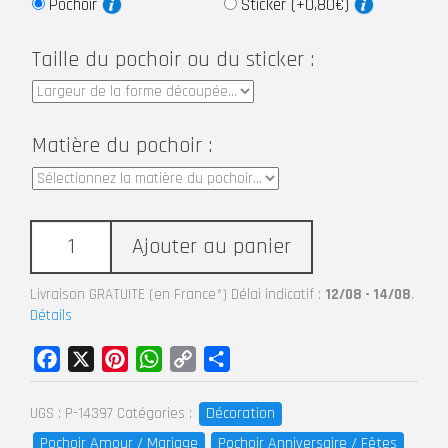
Pochoir
Sticker (+0,80€)
Taille du pochoir ou du sticker :
Matière du pochoir :
Ajouter au panier
Livraison GRATUITE (en France*) Délai indicatif :
12/08 - 14/08
.
Détails
Facebook
X
Pinterest
WhatsApp
Copy
Partager
Link
Décoration
UGS :
P-14397
Catégories :
Pochoir Amour / Mariage
Pochoir Anniversaire / Fêtes