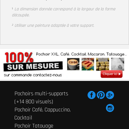
¹
La dimension donnée correspond à la largeur de la forme
découpée.
² Utiliser une peinture adaptée à votre support
.
Pochoirs multi-supports
(+14 800 visuels)
Pochoir Café, Cappuccino,
Cocktail
Pochoir Tatouage