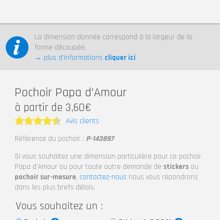
La dimension donnée correspond à la largeur de la
forme découpée.
→ plus d’informations
cliquer ici
Pochoir Papa d’Amour
à partir de 3,60€
Avis clients
Note
4.5
Référence du pochoir :
P-143897
sur 5
Si vous souhaitez une dimension particulière pour ce pochoir
Papa d’Amour ou pour toute autre demande de
stickers
ou
pochoir sur-mesure
,
contactez-nous
nous vous répondrons
dans les plus brefs délais.
Vous souhaitez un :