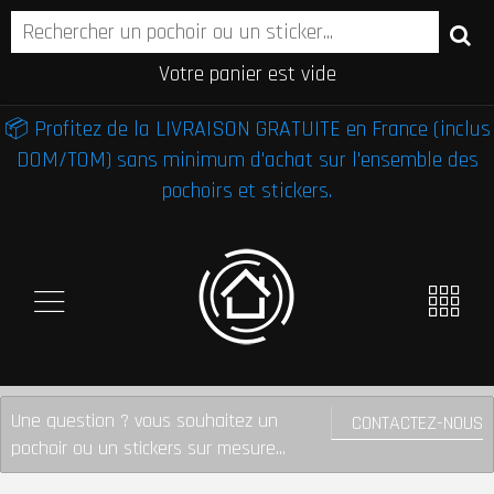
Votre panier est vide
📦 Profitez de la LIVRAISON GRATUITE en France (inclus
DOM/TOM) sans minimum d'achat sur l'ensemble des
pochoirs et stickers.
Une question ? vous souhaitez un
CONTACTEZ-NOUS
pochoir ou un stickers sur mesure...