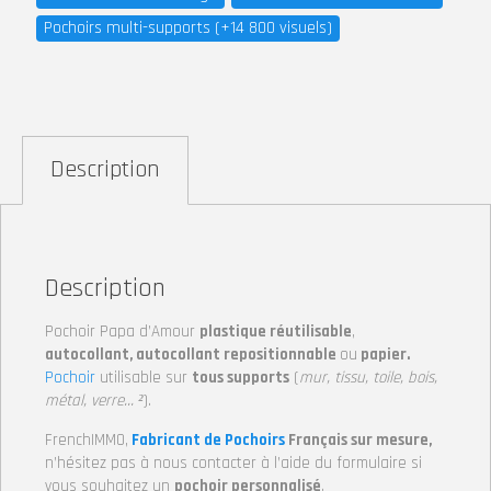
Pochoirs multi-supports (+14 800 visuels)
Description
Description
Pochoir Papa d’Amour
plastique réutilisable
,
autocollant, autocollant repositionnable
ou
papier.
Pochoir
utilisable sur
tous supports
(
mur, tissu, toile, bois,
métal, verre… ²
).
FrenchIMMO,
Fabricant de Pochoirs
Français sur mesure,
n’hésitez pas à nous contacter à l’aide du formulaire si
vous souhaitez un
pochoir personnalisé
.