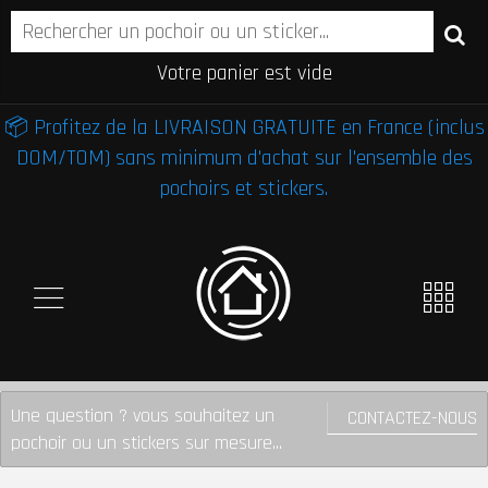
Votre panier est vide
📦 Profitez de la LIVRAISON GRATUITE en France (inclus
DOM/TOM) sans minimum d'achat sur l'ensemble des
pochoirs et stickers.
Une question ? vous souhaitez un
CONTACTEZ-NOUS
pochoir ou un stickers sur mesure...