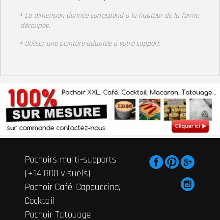
¹
La dimension donnée correspond à la hauteur
de la forme
découpée.
² Utiliser une peinture adaptée à votre support
.
Pochoirs multi-supports
(+14 800 visuels)
Pochoir Café, Cappuccino,
Cocktail
Pochoir Tatouage