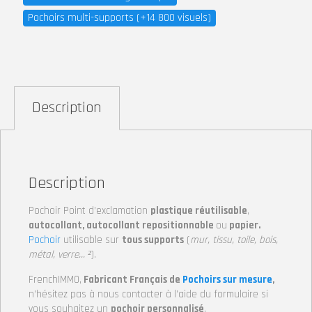
Pochoirs multi-supports (+14 800 visuels)
Description
Description
Pochoir Point d’exclamation
plastique réutilisable
,
autocollant, autocollant repositionnable
ou
papier.
Pochoir
utilisable sur
tous supports
(
mur, tissu, toile, bois,
métal, verre… ²
).
FrenchIMMO,
Fabricant Français de
Pochoirs sur mesure
,
n’hésitez pas à nous contacter à l’aide du formulaire si
vous souhaitez un
pochoir personnalisé
.