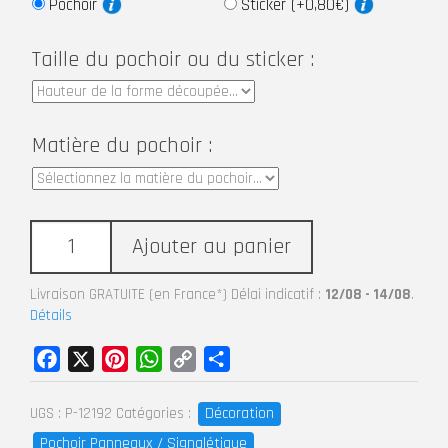
Pochoir
Sticker (+0,80€)
Taille du pochoir ou du sticker :
Matière du pochoir :
Ajouter au panier
Livraison GRATUITE (en France*) Délai indicatif :
12/08 - 14/08
.
Détails
Facebook
X
Pinterest
WhatsApp
Copy
Partager
Link
Décoration
UGS :
P-12192
Catégories :
Pochoir Panneaux / Signalétique