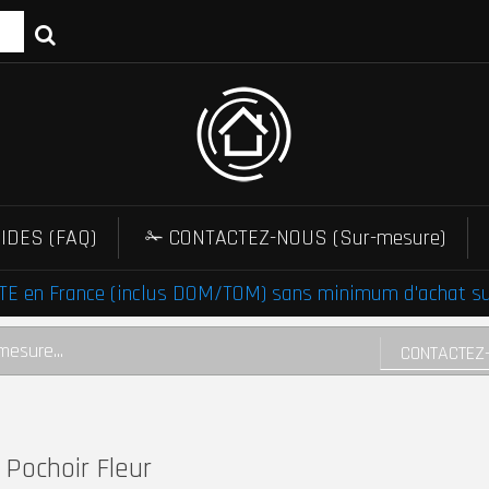
IDES (FAQ)
✁ CONTACTEZ-NOUS (Sur-mesure)
E en France (inclus DOM/TOM) sans minimum d'achat sur 
mesure...
CONTACTEZ
Pochoir Fleur