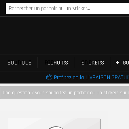
BOUTIQUE
POCHOIRS
STICKERS
GU
📦 Profitez de la LIVRAISON GRATUIT
Une question ? vous souhaitez un pochoir ou un stickers sur 