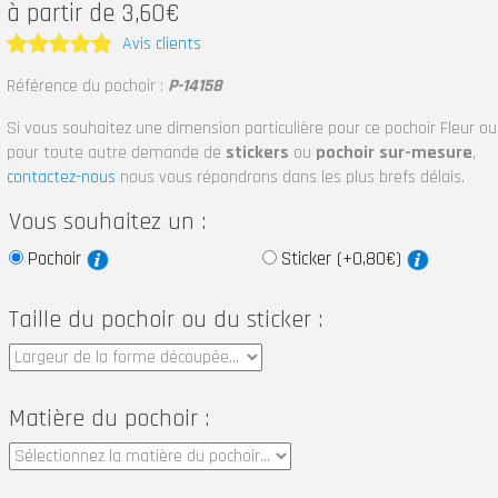
à partir de 3,60€
Avis clients
Note
5
Référence du pochoir :
P-14158
sur 5
Si vous souhaitez une dimension particulière pour ce pochoir Fleur ou
pour toute autre demande de
stickers
ou
pochoir sur-mesure
,
contactez-nous
nous vous répondrons dans les plus brefs délais.
Vous souhaitez un :
Pochoir
Sticker (+0,80€)
Taille du pochoir ou du sticker :
Matière du pochoir :