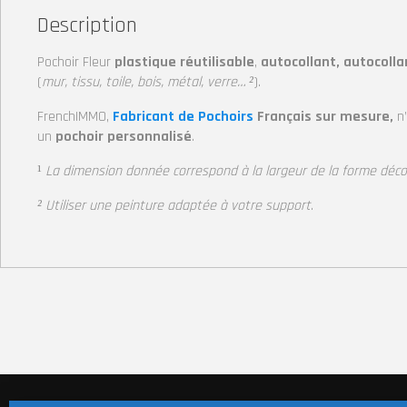
Description
Pochoir Fleur
plastique réutilisable
,
autocollant, autocolla
(
mur, tissu, toile, bois, métal, verre… ²
).
FrenchIMMO,
Fabricant de Pochoirs
Français sur mesure,
n
un
pochoir personnalisé
.
¹
La dimension donnée correspond à la largeur de la forme déc
² Utiliser une peinture adaptée à votre support
.