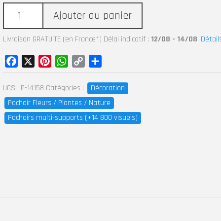
Ajouter au panier
Livraison GRATUITE (en France*) Délai indicatif :
12/08 - 14/08
.
Détail
Facebook
X
Pinterest
WhatsApp
Copy
Partager
Link
UGS :
P-14158
Catégories :
Décoration
Pochoir Fleurs / Plantes / Nature
Pochoirs multi-supports (+14 800 visuels)