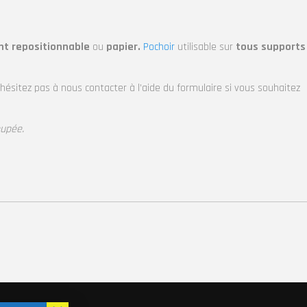
nt repositionnable
ou
papier.
Pochoir
utilisable sur
tous supports
’hésitez pas à nous contacter à l’aide du formulaire si vous souhaitez
oupée.