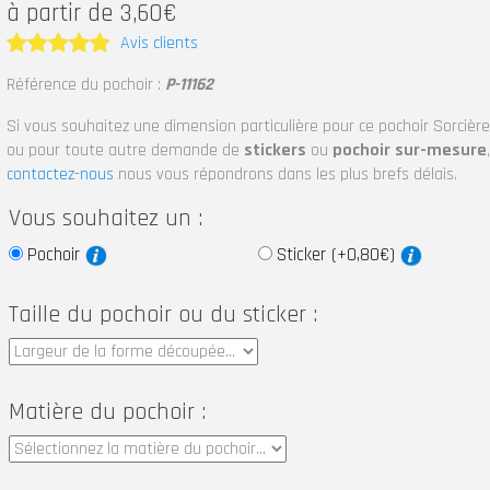
à partir de 3,60€
Avis clients
Note
5
Référence du pochoir :
P-11162
sur 5
Si vous souhaitez une dimension particulière pour ce pochoir Sorcière
ou pour toute autre demande de
stickers
ou
pochoir sur-mesure
,
contactez-nous
nous vous répondrons dans les plus brefs délais.
Vous souhaitez un :
Pochoir
Sticker (+0,80€)
Taille du pochoir ou du sticker :
Matière du pochoir :