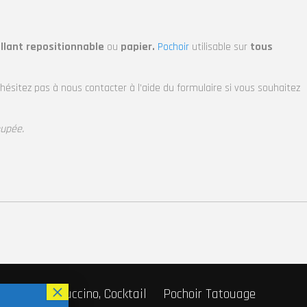
llant repositionnable
ou
papier.
Pochoir
utilisable sur
tous
’hésitez pas à nous contacter à l’aide du formulaire si vous souhaitez
oupée.
r Café, Cappuccino, Cocktail
Pochoir Tatouage