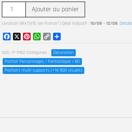
Ajouter au panier
Livraison GRATUITE (en France*) Délai indicatif :
10/08 - 12/08
.
Détail
Facebook
X
Pinterest
WhatsApp
Copy
Partager
Link
UGS :
P-11162
Catégories :
Décoration
Pochoir Personnages / Fantastique / BD
Pochoirs multi-supports (+14 800 visuels)