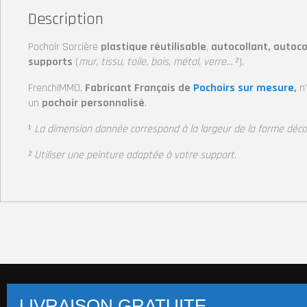
Description
Pochoir Sorcière
plastique réutilisable
,
autocollant, autoco
supports
(
mur, tissu, toile, bois, métal, verre… ²
).
FrenchIMMO,
Fabricant Français de
Pochoirs sur mesure
,
n
un
pochoir personnalisé
.
¹
La dimension donnée correspond à la largeur
de la forme déc
² Utiliser une peinture adaptée à votre support
.
Pochoirs multi-supports (+14 800 visuels)
Pochoi