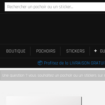
BOUTIQUE
POCHOIRS
STICKERS
GU
📦 Profitez de la LIVRAISON GRATUIT
Une question ? vous souhaitez un pochoir ou un stickers sur 