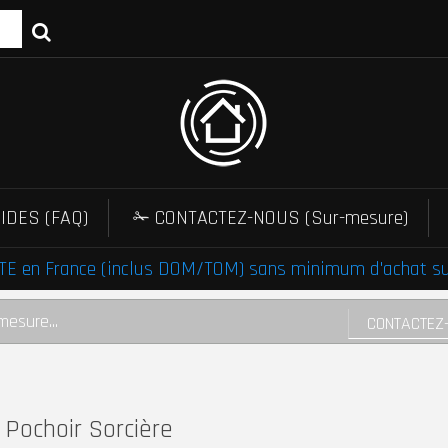
IDES (FAQ)
✁ CONTACTEZ-NOUS (Sur-mesure)
E en France (inclus DOM/TOM) sans minimum d'achat sur 
mesure...
CONTACTEZ
Pochoir Sorcière