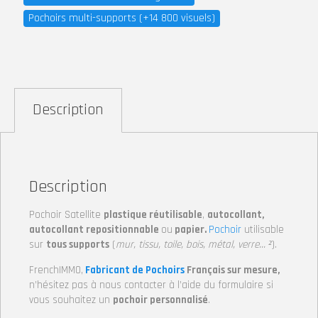
Pochoirs multi-supports (+14 800 visuels)
Description
Description
Pochoir Satellite
plastique réutilisable
,
autocollant,
autocollant repositionnable
ou
papier.
Pochoir
utilisable
sur
tous supports
(
mur, tissu, toile, bois, métal, verre… ²
).
FrenchIMMO,
Fabricant de Pochoirs
Français sur mesure,
n’hésitez pas à nous contacter à l’aide du formulaire si
vous souhaitez un
pochoir personnalisé
.