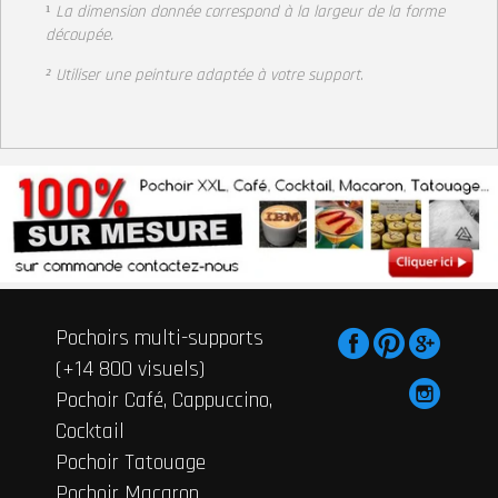
¹
La dimension donnée correspond à la largeur de la forme
découpée.
² Utiliser une peinture adaptée à votre support
.
Pochoirs multi-supports
(+14 800 visuels)
Pochoir Café, Cappuccino,
Cocktail
Pochoir Tatouage
Pochoir Macaron