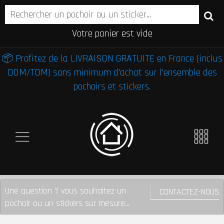
Votre panier est vide
📦 Profitez de la LIVRAISON GRATUITE en France (inclus
DOM/TOM) sans minimum d'achat sur l'ensemble des
pochoirs et stickers.
Une question ? vous souhaitez un
CONTACTEZ-NOUS
pochoir ou un stickers sur mesure...