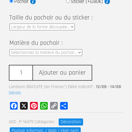
Pochoir
Sticker (+0,80€)
Taille du pochoir ou du sticker :
Matière du pochoir :
Ajouter au panier
Livraison GRATUITE (en France*) Délai indicatif :
12/08 - 14/08
.
Détails
Facebook
X
Pinterest
WhatsApp
Copy
Partager
Link
Décoration
UGS :
P-14479
Catégories :
Pochoir Informat. / Web / High-tech