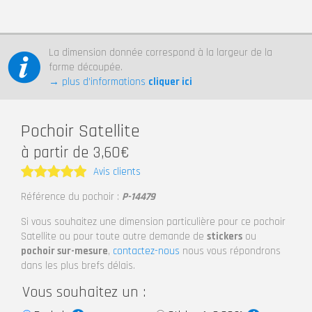
La dimension donnée correspond à la largeur de la
forme découpée.
→ plus d’informations
cliquer ici
Pochoir Satellite
à partir de 3,60€
Avis clients
Note
5
Référence du pochoir :
P-14479
sur 5
Si vous souhaitez une dimension particulière pour ce pochoir
Satellite ou pour toute autre demande de
stickers
ou
pochoir sur-mesure
,
contactez-nous
nous vous répondrons
dans les plus brefs délais.
Vous souhaitez un :