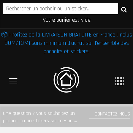
Votre panier est vide
📦 Profitez de la LIVRAISON GRATUITE en France (inclus
DOM/TOM) sans minimum d'achat sur l'ensemble des
pochoirs et stickers.
Une question ? vous souhaitez un
CONTACTEZ-NOUS
pochoir ou un stickers sur mesure...