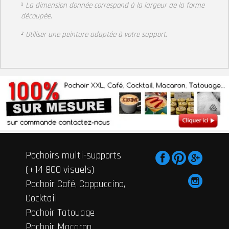
¹
La dimension donnée correspond à la largeur
de la forme
découpée.
² Utiliser une peinture adaptée à votre support
.
Pochoirs multi-supports
(+14 800 visuels)
Pochoir Café, Cappuccino,
Cocktail
Pochoir Tatouage
Pochoir Macaron