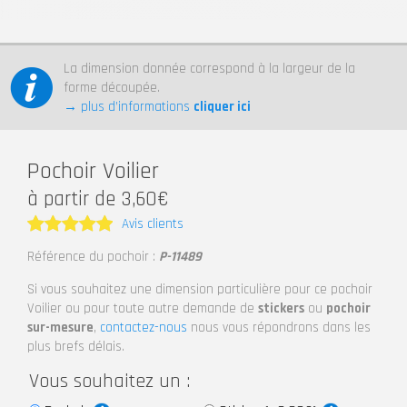
La dimension donnée correspond à la largeur de la
forme découpée.
→ plus d’informations
cliquer ici
Pochoir Voilier
à partir de 3,60€
Avis clients
Note
5
Référence du pochoir :
P-11489
sur 5
Si vous souhaitez une dimension particulière pour ce pochoir
Voilier ou pour toute autre demande de
stickers
ou
pochoir
sur-mesure
,
contactez-nous
nous vous répondrons dans les
plus brefs délais.
Vous souhaitez un :