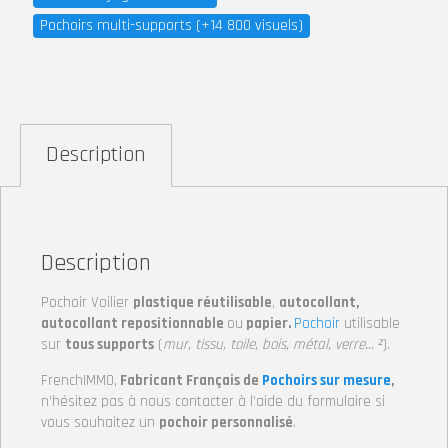
Pochoirs multi-supports (+14 800 visuels)
Description
Description
Pochoir Voilier
plastique réutilisable
,
autocollant,
autocollant repositionnable
ou
papier.
Pochoir
utilisable
sur
tous supports
(
mur, tissu, toile, bois, métal, verre… ²
).
FrenchIMMO,
Fabricant Français de
Pochoirs sur mesure
,
n’hésitez pas à nous contacter à l’aide du formulaire si
vous souhaitez un
pochoir personnalisé
.