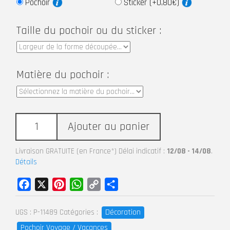
Pochoir
Sticker (+0,80€)
Taille du pochoir ou du sticker :
Matière du pochoir :
Ajouter au panier
Livraison GRATUITE (en France*) Délai indicatif :
12/08 - 14/08
.
Détails
Facebook
X
Pinterest
WhatsApp
Copy
Partager
Link
Décoration
UGS :
P-11489
Catégories :
Pochoir Voyage / Vacances