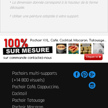
¹
La dimension donnée correspond à la hauteur
de la forme
découpée.
² Utiliser une peinture adaptée à votre support
.
Pochoirs multi-supports
(+14 800 visuels)
Pochoir Café, Cappuccino,
Cocktail
Pochoir Tatouage
Pochoir Macaron