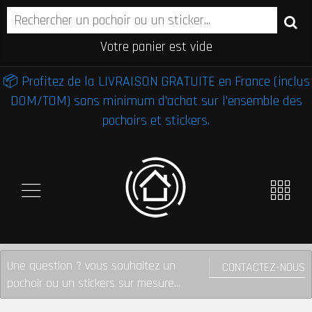
Votre panier est vide
📦 Profitez de la LIVRAISON GRATUITE en France (inclus
DOM/TOM) sans minimum d'achat sur l'ensemble des
pochoirs et stickers.
Une question ? vous souhaitez un
CONTACTEZ-NOUS
pochoir ou un stickers sur mesure...