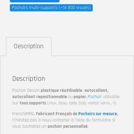
Pochoirs multi-supports (+14 800 visuels)
Description
Description
Pochoir Dessin
plastique réutilisable
,
autocollant,
autocollant repositionnable
ou
papier.
Pochoir
utilisable
sur
tous supports
(
mur, tissu, toile, bois, métal, verre… ²
).
FrenchIMMO,
Fabricant Français de
Pochoirs sur mesure
,
n’hésitez pas à nous contacter à l’aide du formulaire si
vous souhaitez un
pochoir personnalisé
.