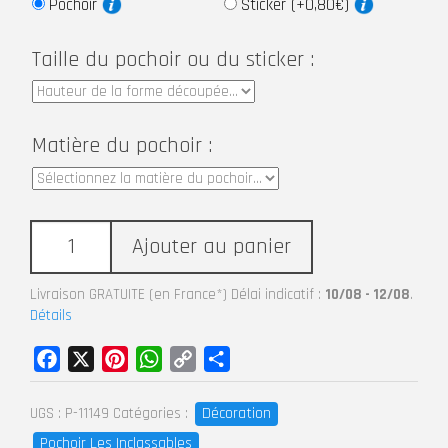
Pochoir
Sticker (+0,80€)
Taille du pochoir ou du sticker :
Matière du pochoir :
Ajouter au panier
Livraison GRATUITE (en France*) Délai indicatif :
10/08 - 12/08
.
Détails
Facebook
X
Pinterest
WhatsApp
Copy
Partager
Link
Décoration
UGS :
P-11149
Catégories :
Pochoir Les Inclassables