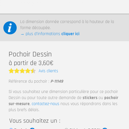
La dimension donnée correspond à la hauteur de la
forme découpée.
→ plus d’informations
cliquer ici
Pochoir Dessin
à partir de 3,60€
Avis clients
Note
4.5
Référence du pochoir :
P-11149
sur 5
Si vous souhaitez une dimension particulière pour ce pochoir
Dessin ou pour toute autre demande de
stickers
ou
pochoir
sur-mesure
,
contactez-nous
nous vous répondrons dans les
plus brefs délais.
Vous souhaitez un :